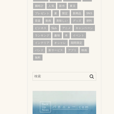
腕時計
人気
新作
東京
プレゼント
夏
限定
新商品
SNS
音楽
動画
美味しい
グッズ
便利
ビジネス
悩み
アニメ
キャンペーン
ランキング
趣味
本
イベント
インテリア
オシャレ
期間限定
バンド
新サービス
アプリ
映画
無料