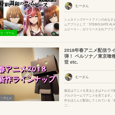
むーさん
シュタインズゲートファンのみなさ
ムアプリとして「STEINS;GATE A
ムピース～」がリリースされアプリラン
プリ・ゲーム
2018年春アニメ配信ラ
弾！ ペルソナ／東京喰種
世 etc.
むーさん
最近はアニメを見るときはテレビで
グルクロームでアニメを見てます。
画・アニメ
作をほとんど配信してくれている「
ご...