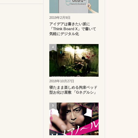
2019年2月9日
アイデアは書きたい派に
「Think Board X」で書いて
気軽にデジタル化
4
2018年10月27日
寝たまま楽しめる拘束ベッド
型お化け屋敷 「Gネグルシ」
5