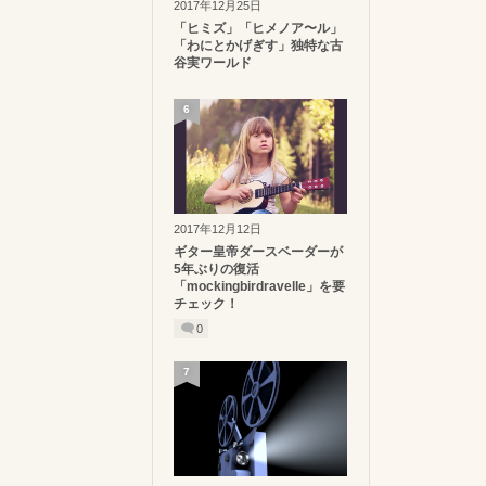
2017年12月25日
「ヒミズ」「ヒメノア〜ル」
「わにとかげぎす」独特な古
谷実ワールド
6
2017年12月12日
ギター皇帝ダースベーダーが
5年ぶりの復活
「mockingbirdravelle」を要
チェック！
0
7