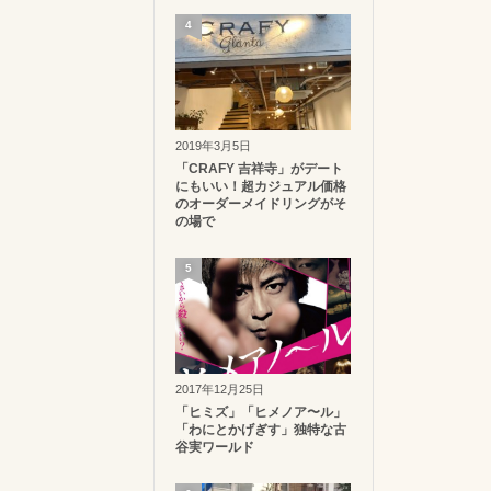
4
2019年3月5日
「CRAFY 吉祥寺」がデート
にもいい！超カジュアル価格
のオーダーメイドリングがそ
の場で
5
2017年12月25日
「ヒミズ」「ヒメノア〜ル」
「わにとかげぎす」独特な古
谷実ワールド