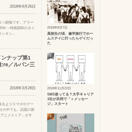
2018年9月26日
まへ朗報です。アラー
2018年8月7日
LARM ～時限調和のタイ
キン...
高校生の頃、修学旅行でホー
ムステイに行ったらゲイだっ
た
2
インナップ第1
:re／ルパン三
2018年3月28日
2018年11月22日
SMS使ってる？大手キャリア
3社が共同で「＋メッセー
ジ」スタート
観るよりスマホやグー
 その中でも、話題の新
dアニメストア」がす
3