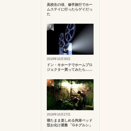
高校生の頃、修学旅行でホー
ムステイに行ったらゲイだっ
た
2
2019年10月30日
ドン・キホーテでホームプロ
ジェクター買ってみたら……
3
2018年10月27日
寝たまま楽しめる拘束ベッド
型お化け屋敷 「Gネグルシ」