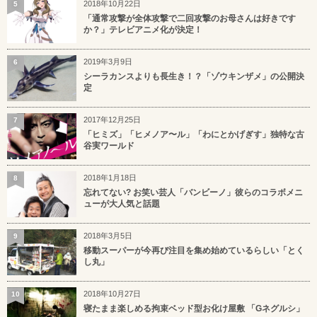
2018年10月22日
5
「通常攻撃が全体攻撃で二回攻撃のお母さんは好きです
か？」テレビアニメ化が決定！
2019年3月9日
6
シーラカンスよりも長生き！？「ゾウキンザメ」の公開決
定
2017年12月25日
7
「ヒミズ」「ヒメノア〜ル」「わにとかげぎす」独特な古
谷実ワールド
2018年1月18日
8
忘れてない? お笑い芸人「バンビーノ」彼らのコラボメニ
ューが大人気と話題
2018年3月5日
9
移動スーパーが今再び注目を集め始めているらしい「とく
し丸」
2018年10月27日
10
寝たまま楽しめる拘束ベッド型お化け屋敷 「Gネグルシ」