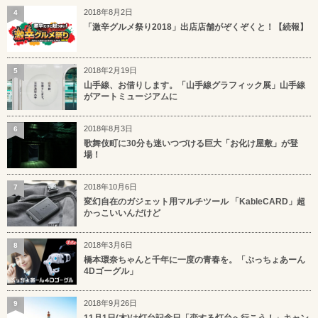
2018年8月2日
4
「激辛グルメ祭り2018」出店店舗がぞくぞくと！【続報】
2018年2月19日
5
山手線、お借りします。「山手線グラフィック展」山手線
がアートミュージアムに
2018年8月3日
6
歌舞伎町に30分も迷いつづける巨大「お化け屋敷」が登
場！
2018年10月6日
7
変幻自在のガジェット用マルチツール 「KableCARD」超
かっこいいんだけど
2018年3月6日
8
橋本環奈ちゃんと千年に一度の青春を。「ぷっちょあーん
4Dゴーグル」
2018年9月26日
9