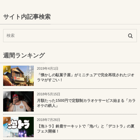
サイト内記事検索
週間ランキング
2019年4月1日
1
「懐かしの駄菓子屋」がミニチュアで完全再現されたジオ
ラマがすごい！
2018年5月15日
2
月額たった1500円で定額制カラオケサービス始まる「カラ
オケの鉄人」
2018年7月26日
3
【泡トラ】鈴鹿サーキットで「泡パ」と「デコトラ」の夏
フェス開催！