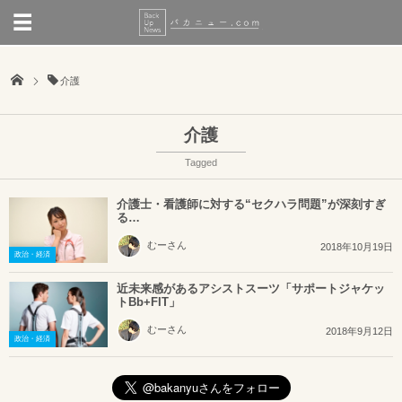
介護
介護
Tagged
介護士・看護師に対する“セクハラ問題”が深刻すぎ
る…
むーさん
2018年10月19日
政治・経済
近未来感があるアシストスーツ「サポートジャケッ
トBb+FIT」
むーさん
2018年9月12日
政治・経済