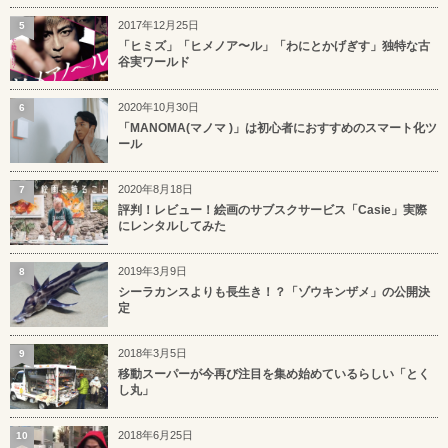
2017年12月25日
5
「ヒミズ」「ヒメノア〜ル」「わにとかげぎす」独特な古
谷実ワールド
2020年10月30日
6
「MANOMA(マノマ )」は初心者におすすめのスマート化ツ
ール
2020年8月18日
7
評判！レビュー！絵画のサブスクサービス「Casie」実際
にレンタルしてみた
2019年3月9日
8
シーラカンスよりも長生き！？「ゾウキンザメ」の公開決
定
2018年3月5日
9
移動スーパーが今再び注目を集め始めているらしい「とく
し丸」
2018年6月25日
10