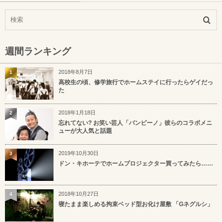
週間ランキング
2018年8月7日
1
高校生の頃、修学旅行でホームステイに行ったらゲイだっ
た
2018年1月18日
2
忘れてない? お笑い芸人「バンビーノ」彼らのコラボメニ
ューが大人気と話題
2019年10月30日
3
ドン・キホーテでホームプロジェクター買ってみたら……
2018年10月27日
4
寝たまま楽しめる拘束ベッド型お化け屋敷 「Gネグルシ」