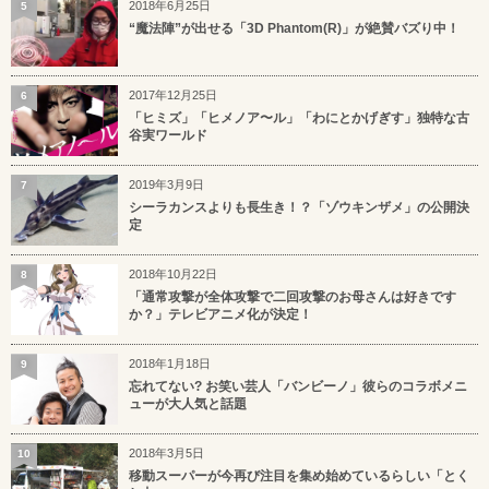
2018年6月25日
5
“魔法陣”が出せる「3D Phantom(R)」が絶賛バズり中！
2017年12月25日
6
「ヒミズ」「ヒメノア〜ル」「わにとかげぎす」独特な古
谷実ワールド
2019年3月9日
7
シーラカンスよりも長生き！？「ゾウキンザメ」の公開決
定
2018年10月22日
8
「通常攻撃が全体攻撃で二回攻撃のお母さんは好きです
か？」テレビアニメ化が決定！
2018年1月18日
9
忘れてない? お笑い芸人「バンビーノ」彼らのコラボメニ
ューが大人気と話題
2018年3月5日
10
移動スーパーが今再び注目を集め始めているらしい「とく