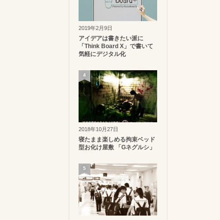
2019年2月9日
アイデアは書きたい派に
「Think Board X」で書いて
気軽にデジタル化
4
2018年10月27日
寝たまま楽しめる拘束ベッド
型お化け屋敷 「Gネグルシ」
5