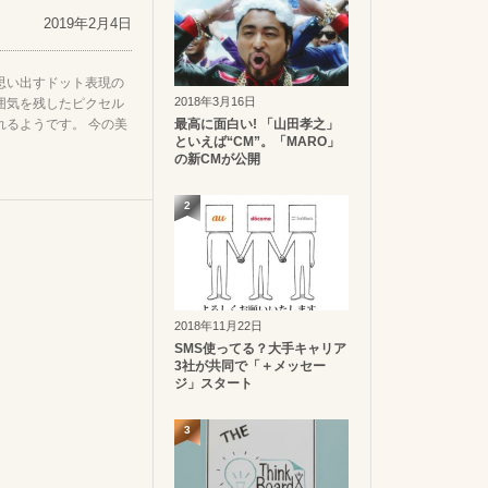
2019年2月4日
思い出すドット表現の
2018年3月16日
囲気を残したピクセル
れるようです。 今の美
最高に面白い! 「山田孝之」
といえば“CM”。「MARO」
の新CMが公開
2
2018年11月22日
SMS使ってる？大手キャリア
3社が共同で「＋メッセー
ジ」スタート
3