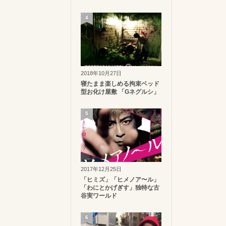
4
2018年10月27日
寝たまま楽しめる拘束ベッド
型お化け屋敷 「Gネグルシ」
5
2017年12月25日
「ヒミズ」「ヒメノア〜ル」
「わにとかげぎす」独特な古
谷実ワールド
6