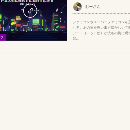
むーさん
ファミコンやスーパーファミコンを
世界。あの頃を思い出す懐かしい雰
アート（ドット絵）が渋谷の街に現
イフ
麗...