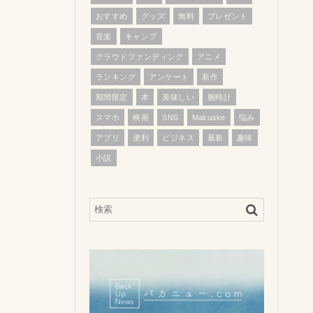
おすすめ
グッズ
無料
プレゼント
音楽
キャンプ
クラウドファンディング
アニメ
ランキング
アンケート
新作
期間限定
本
美味しい
腕時計
スマホ
映画
SNS
Makuake
悩み
アプリ
便利
ビジネス
最新
趣味
小説