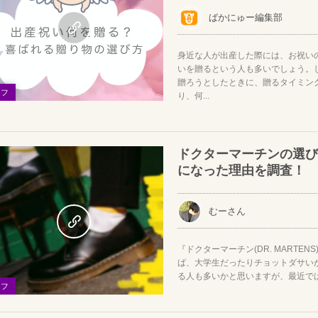
ばかにゅー編集部
身近な人が出産した際には、お祝い
いを贈るという人も多いでしょう。
贈ろうとしたときに、贈るタイミン
イフ
り、何...
ドクターマーチンの選び
になった理由を調査！
むーさん
『ドクターマーチン(DR. MARTE
ば、大学生だったりチョットダサい
る人も多いかと思いますが、最近では定
イフ