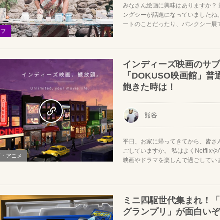
みなさん絵画に興味はありますか？ 最近
ングシーが話題になっていましたね
ートのことだったり、バンクシー展での
イフ
インディーズ映画のサブ
「DOKUSO映画館」普
飽きた時は！
熊谷
平日、お家に帰ってきてから、皆さ
ごしていますか。 私はよくNetflixやAm
画・アニメ
映画やドラマを楽しんで過ごしています
ミニ四駆世代集まれ！「
グランプリ」が面白いぞ