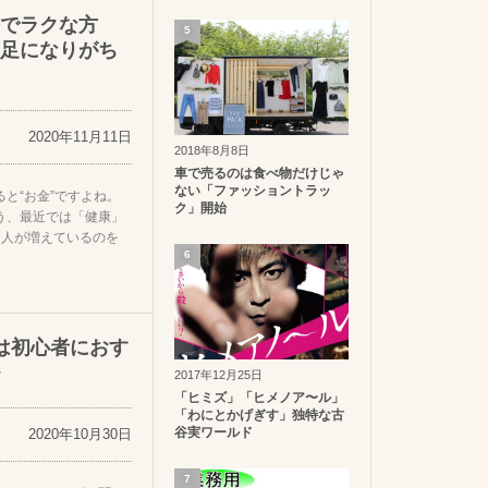
でラクな方
5
足になりがち
2020年11月11日
2018年8月8日
車で売るのは食べ物だけじゃ
ない「ファッショントラッ
と“お金”ですよね。
ク」開始
う、最近では「健康」
つ人が増えているのを
6
」は初心者におす
2017年12月25日
「ヒミズ」「ヒメノア〜ル」
「わにとかげぎす」独特な古
谷実ワールド
2020年10月30日
7