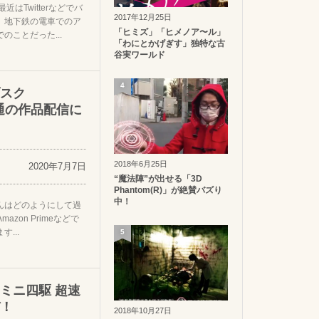
はTwitterなどでバ
2017年12月25日
。地下鉄の電車でのア
「ヒミズ」「ヒメノア〜ル」
ことだった...
「わにとかげぎす」独特な古
谷実ワールド
4
スク
通の作品配信に
2018年6月25日
2020年7月7日
“魔法陣”が出せる「3D
Phantom(R)」が絶賛バズり
中！
んはどのようにして過
azon Primeなどで
...
5
ミニ四駆 超速
！
2018年10月27日