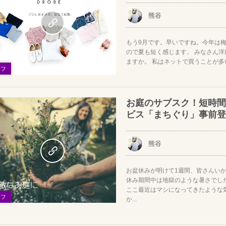
熊谷
もう9月です。早いですね。今年は梅
ので夏も短く感じます。 みなさん
ますか。 私はネットで買うことが多い
イフ
お庭のサブスク！短時間
ビス「まちぐり」事前登
熊谷
お盆休みが明けて1週間、皆さんい
休み期間中は地獄のような暑さでし
ここ最近はマシになってきたような
イフ
か...