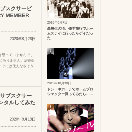
ブスクサービ
RY MEMBER
2018年8月7日
高校生の頃、修学旅行でホー
ムステイに行ったらゲイだっ
た
2020年8月26日
2
は思っていませんでし
うにありません。治療薬
すぐには使えなさそう
2019年10月30日
ドン・キホーテでホームプロ
ジェクター買ってみたら……
サブスクサー
レンタルしてみた
3
2020年8月18日