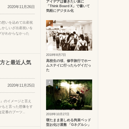
アイデアは書きたい派に
「Think Board X」で書いて
2020年11月26日
気軽にデジタル化
の想いを込めて出産祝
3
しかしいざ出産祝いを
グがわからなかった
2018年8月7日
高校生の頃、修学旅行でホー
方と最近人気
ムステイに行ったらゲイだっ
た
4
2020年11月25日
NS)』のイメージと言え
かもと言った想像をす
番のブーツ...
2018年10月27日
寝たまま楽しめる拘束ベッド
型お化け屋敷 「Gネグルシ」