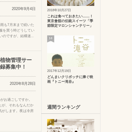
2020年9月4日
2018年10月27日
これは食べておきたい……！
東京會舘の伝統スイーツ「季
雨も7月末まで続いた
節限定マロンシャンテリー」
洋服を買う時どうしてい
のですが、結構迷...
10
植物管理サー
録募集中！
2017年12月19日
どんまいクリボッチに捧ぐ映
画『トニー滝谷』
2020年8月28日
かがお過ごしですか。
たが、それもなんだか
週間ランキング
気がします。夜は冷房
1