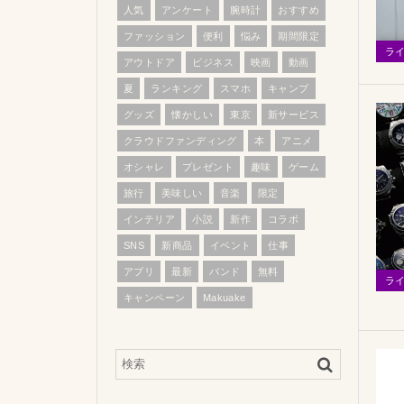
人気
アンケート
腕時計
おすすめ
ファッション
便利
悩み
期間限定
ラ
アウトドア
ビジネス
映画
動画
夏
ランキング
スマホ
キャンプ
グッズ
懐かしい
東京
新サービス
クラウドファンディング
本
アニメ
オシャレ
プレゼント
趣味
ゲーム
旅行
美味しい
音楽
限定
インテリア
小説
新作
コラボ
SNS
新商品
イベント
仕事
アプリ
最新
バンド
無料
ラ
キャンペーン
Makuake