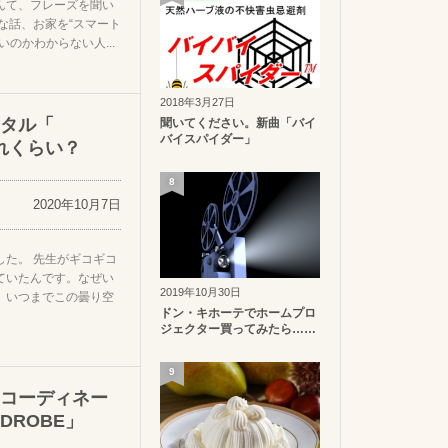
んて、フレーズを聞い
な話、お家を“スマート
のかわからない人...
2018年3月27日
タル「
聞いてください。新曲「バイ
バイスパイダー」
どれくらい？
8
2020年10月7日
した。 先生がギコギコ
ていたんです。なぜい
2019年10月30日
。いつまでこの曇り空
ドン・キホーテでホームプロ
ジェクター買ってみたら……
9
コーディネー
DROBE」