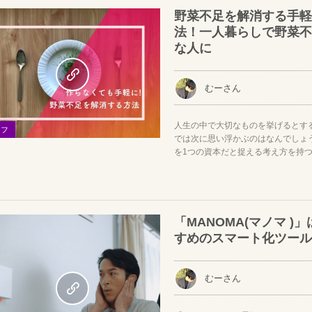
野菜不足を解消する手軽
法！一人暮らしで野菜不
な人に
むーさん
人生の中で大切なものを挙げるとする
イフ
では次に思い浮かぶのはなんでしょ
を1つの資本だと捉える考え方を持
「MANOMA(マノマ )
すめのスマート化ツール
むーさん