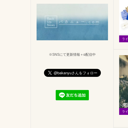
ラ
※SNSにて更新情報＋α配信中
ラ