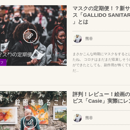
マスクの定期便！？新サ
ス「GALLIDO SANITA
」とは
熊谷
まさかこんな時期にマスクをすると
たね。 コロナはまだまだ収束しそ
イフ
ができたとしても、副作用が怖くて
だ...
評判！レビュー！絵画の
ビス「Casie」実際に
熊谷