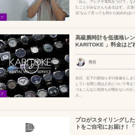
「ねぇ、アレクサ電気をつけて」な
たことがみなさんもあるはず。 正直
化”なんて言っても何から始めればいい
イフ
高級腕時計を低価格レン
KARITOKE 」料金は
熊谷
先日、右下の親知らずの抜歯をしま
している間に僕は人生について考え
つもこんなに気持ちが晴れないのか
イフ
人...
プロがスタイリングした
トをご自宅にお届け！「