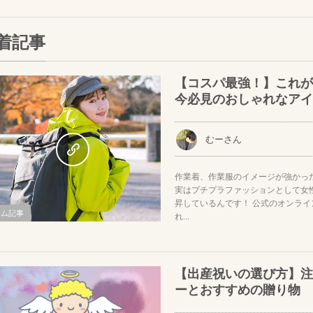
着記事
【コスパ最強！】これが
今必見のおしゃれなアイ
むーさん
作業着、作業服のイメージが強かっ
実はプチプラファッションとして女
昇しているんです！ 公式のオンラ
ラム記事
れ...
【出産祝いの選び方】注
ーとおすすめの贈り物