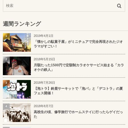
週間ランキング
2019年4月1日
1
「懐かしの駄菓子屋」がミニチュアで完全再現されたジオ
ラマがすごい！
2018年5月15日
2
月額たった1500円で定額制カラオケサービス始まる「カラ
オケの鉄人」
2018年7月26日
3
【泡トラ】鈴鹿サーキットで「泡パ」と「デコトラ」の夏
フェス開催！
2018年8月7日
4
高校生の頃、修学旅行でホームステイに行ったらゲイだっ
た