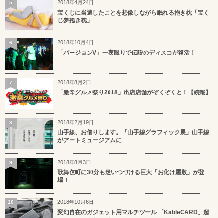
2018年4月24日
5
宝くじに当選したことを想像しながら眠れる抱き枕「宝く
じ夢抱き枕」
2018年10月4日
6
「バージョンV」一夜限りで伝説のディスコが復活！
2018年8月2日
7
「激辛グルメ祭り2018」出店店舗がぞくぞくと！【続報】
2018年2月19日
8
山手線、お借りします。「山手線グラフィック展」山手線
がアートミュージアムに
2018年8月3日
9
歌舞伎町に30分も迷いつづける巨大「お化け屋敷」が登
場！
2018年10月6日
10
変幻自在のガジェット用マルチツール 「KableCARD」超