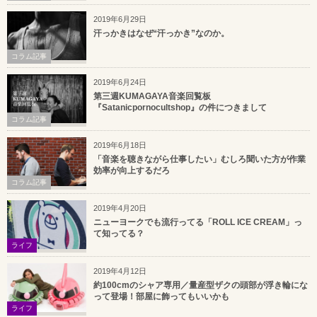
2019年6月29日
汗っかきはなぜ“汗っかき”なのか。
コラム記事
2019年6月24日
第三週KUMAGAYA音楽回覧板
『Satanicpornocultshop』の件につきまして
コラム記事
2019年6月18日
「音楽を聴きながら仕事したい」むしろ聞いた方が作業
効率が向上するだろ
コラム記事
2019年4月20日
ニューヨークでも流行ってる「ROLL ICE CREAM」っ
て知ってる？
ライフ
2019年4月12日
約100cmのシャア専用／量産型ザクの頭部が浮き輪にな
って登場！部屋に飾ってもいいかも
ライフ