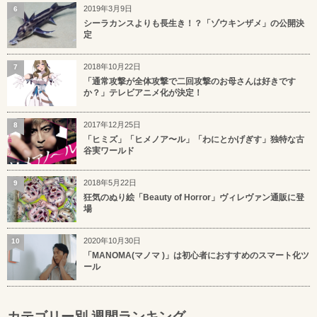
2019年3月9日
6
シーラカンスよりも長生き！？「ゾウキンザメ」の公開決
定
2018年10月22日
7
「通常攻撃が全体攻撃で二回攻撃のお母さんは好きです
か？」テレビアニメ化が決定！
2017年12月25日
8
「ヒミズ」「ヒメノア〜ル」「わにとかげぎす」独特な古
谷実ワールド
2018年5月22日
9
狂気のぬり絵「Beauty of Horror」ヴィレヴァン通販に登
場
2020年10月30日
10
「MANOMA(マノマ )」は初心者におすすめのスマート化ツ
ール
カテゴリー別 週間ランキング