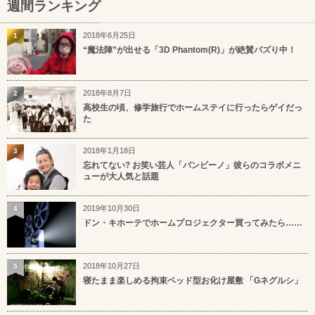
週間ランキング
2018年6月25日
1
“魔法陣”が出せる「3D Phantom(R)」が絶賛バズり中！
2018年8月7日
2
高校生の頃、修学旅行でホームステイに行ったらゲイだっ
た
2018年1月18日
3
忘れてない? お笑い芸人「バンビーノ」彼らのコラボメニ
ューが大人気と話題
2019年10月30日
4
ドン・キホーテでホームプロジェクター買ってみたら……
2018年10月27日
5
寝たまま楽しめる拘束ベッド型お化け屋敷 「Gネグルシ」