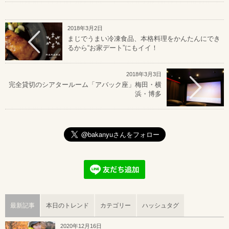
2018年3月2日
まじでうまい冷凍食品、本格料理をかんたんにでき
るから“お家デート”にもイイ！
2018年3月3日
完全貸切のシアタールーム「アバック座」梅田・横
浜・博多
最新記事
本日のトレンド
カテゴリー
ハッシュタグ
2020年12月16日