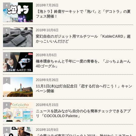
2018年7月26日
4
【泡トラ】鈴鹿サーキットで「泡パ」と「デコトラ」の夏
フェス開催！
2018年10月6日
5
変幻自在のガジェット用マルチツール 「KableCARD」超
かっこいいんだけど
2018年3月6日
6
橋本環奈ちゃんと千年に一度の青春を。「ぷっちょあーん
4Dゴーグル」
2018年9月26日
7
11月1日(木)は灯台記念日「恋する灯台へ行こう！」キャン
ペーン開催
2018年6月15日
8
ニュースを読みながら自分の心を簡単チェックできるアプ
リ 「COCOLOLO Palette」
2018年10月9日
9