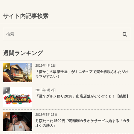
サイト内記事検索
週間ランキング
2019年4月1日
1
「懐かしの駄菓子屋」がミニチュアで完全再現されたジオ
ラマがすごい！
2018年8月2日
2
「激辛グルメ祭り2018」出店店舗がぞくぞくと！【続報】
2018年5月15日
3
月額たった1500円で定額制カラオケサービス始まる「カラ
オケの鉄人」