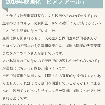
2016年映画化「ヒメノア〜ル」
この作品は昨年田恵輔監督により映画化されたばかりですね。
主演のサイコキラーの森田正一をV6の森田くんが演じるという
ことで少し話題になっていました。
森田に振り回されるもう一人の主人公岡田進を濱田岳さんが、
ヒロインの阿部ユカを佐津川愛美さん、岡田の職場の先輩安藤
勇次をムロツヨシさんが演じています。
まだ私は見れていないので漫画での内容しかわからないのです
が漫画とはちょっと内容が違うようです。
漫画では森田と岡田くん、阿部さんの直接的な接点はあまりあ
りません。それはうまく森田を回避しているからかもしれませ
んが、映画ではがっつりサイコキラー森田に岡田くんが振り回
されるようです。