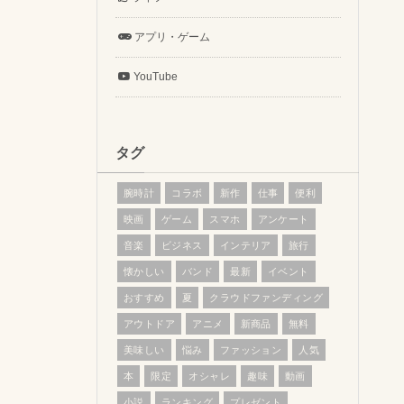
アプリ・ゲーム
YouTube
タグ
腕時計
コラボ
新作
仕事
便利
映画
ゲーム
スマホ
アンケート
音楽
ビジネス
インテリア
旅行
懐かしい
バンド
最新
イベント
おすすめ
夏
クラウドファンディング
アウトドア
アニメ
新商品
無料
美味しい
悩み
ファッション
人気
本
限定
オシャレ
趣味
動画
小説
ランキング
プレゼント