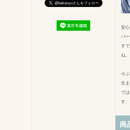
安心
バー
すで
ね。
小ぶ
生ま
では
す。
商