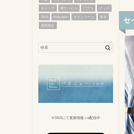
キャンプ
新サービス
アプリ
グッズ
SNS
Makuake
キャンペーン
東京
セ
期間限定
※SNSにて更新情報＋α配信中