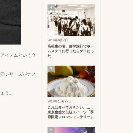
4
2018年8月7日
高校生の頃、修学旅行でホー
ムステイに行ったらゲイだっ
ンアイテムという立
た
5
の同シリーズがナノ
しょう。
2018年10月27日
これは食べておきたい……！
東京會舘の伝統スイーツ「季
節限定マロンシャンテリー」
6