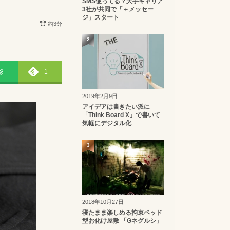
SMS使ってる？大手キャリア
3社が共同で「＋メッセー
ジ」スタート
約3分
2
1
2019年2月9日
アイデアは書きたい派に
「Think Board X」で書いて
気軽にデジタル化
3
2018年10月27日
寝たまま楽しめる拘束ベッド
型お化け屋敷 「Gネグルシ」