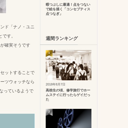
暇つぶしに最適！点をつない
で絵を描く「コンセプティス
点つなぎ」
ランド「ナノ・ユニ
とです。
週間ランキング
入が確実そうです
1
をセットすることで
オーツウォッチなら
2018年8月7日
高校生の頃、修学旅行でホー
となっているようで
ムステイに行ったらゲイだっ
た
2