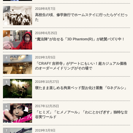
2018年8月7日
2
高校生の頃、修学旅行でホームステイに行ったらゲイだっ
た
2018年6月25日
3
“魔法陣”が出せる「3D Phantom(R)」が絶賛バズり中！
2019年3月5日
4
「CRAFY 吉祥寺」がデートにもいい！超カジュアル価格
のオーダーメイドリングがその場で
2018年10月27日
5
寝たまま楽しめる拘束ベッド型お化け屋敷 「Gネグルシ」
2017年12月25日
6
「ヒミズ」「ヒメノア〜ル」「わにとかげぎす」独特な古
谷実ワールド
2019年3月9日
7