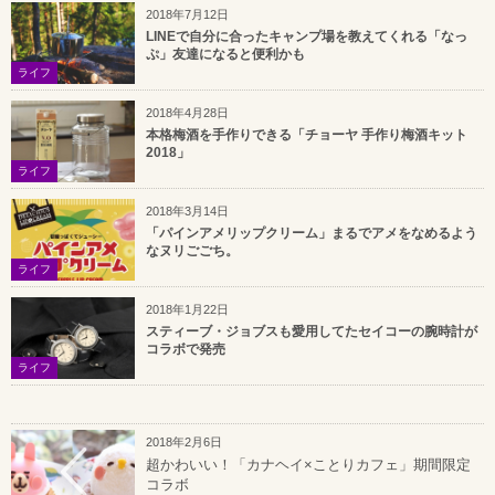
2018年7月12日
LINEで自分に合ったキャンプ場を教えてくれる「なっ
ぷ」友達になると便利かも
ライフ
2018年4月28日
本格梅酒を手作りできる「チョーヤ 手作り梅酒キット
2018」
ライフ
2018年3月14日
「パインアメリップクリーム」まるでアメをなめるよう
なヌリごごち。
ライフ
2018年1月22日
スティーブ・ジョブスも愛用してたセイコーの腕時計が
コラボで発売
ライフ
2018年2月6日
超かわいい！「カナヘイ×ことりカフェ」期間限定
コラボ