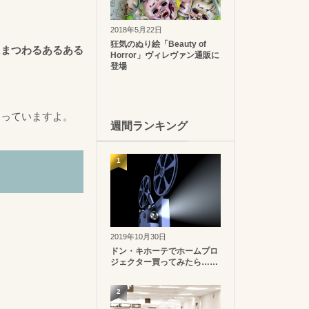
2018年5月22日
狂気のぬり絵「Beauty of
にまつわるあるある
Horror」ヴィレヴァン通販に
登場
なっていますよ。
週間ランキング
1
2019年10月30日
ドン・キホーテでホームプロ
ジェクター買ってみたら……
2