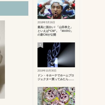
2018年3月16日
最高に面白い! 「山田孝之」
といえば“CM”。「MARO」
の新CMが公開
9
2019年10月30日
ドン・キホーテでホームプロ
ジェクター買ってみたら……
10