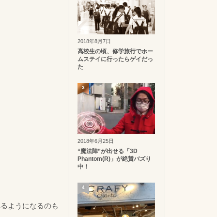
2018年8月7日
高校生の頃、修学旅行でホー
ムステイに行ったらゲイだっ
た
3
2018年6月25日
“魔法陣”が出せる「3D
Phantom(R)」が絶賛バズり
中！
4
れるようになるのも