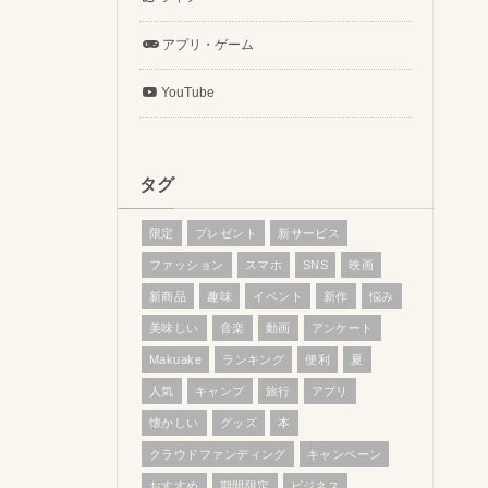
アプリ・ゲーム
YouTube
タグ
限定
プレゼント
新サービス
ファッション
スマホ
SNS
映画
新商品
趣味
イベント
新作
悩み
美味しい
音楽
動画
アンケート
Makuake
ランキング
便利
夏
人気
キャンプ
旅行
アプリ
懐かしい
グッズ
本
クラウドファンディング
キャンペーン
おすすめ
期間限定
ビジネス