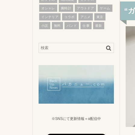
オシャレ
腕時計
アウトドア
ゲーム
“
インテリア
コラボ
アニメ
東京
小説
無料
バンド
仕事
最新
※SNSにて更新情報＋α配信中