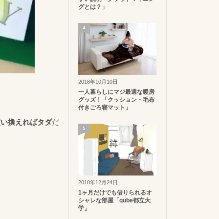
グとは？」
4
2018年10月10日
一人暮らしにマジ最適な暖房
グッズ！「クッション・毛布
付きごろ寝マット」
買い換えればタダ
だ
5
2018年12月24日
1ヶ月だけでも借りられるオ
シャレな部屋「qube都立大
学」