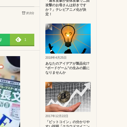
「通常攻撃が全体攻撃で二回
攻撃のお母さんは好きです
か？」テレビアニメ化が決
約3分
定！
2
1
2018年4月25日
あなたのアイデアが製品化!?
“ボードゲーム”の生みの親に
なりませんか
3
2017年12月22日
「ビットコイン」の分かりや
すい説明「クラウドマイニン