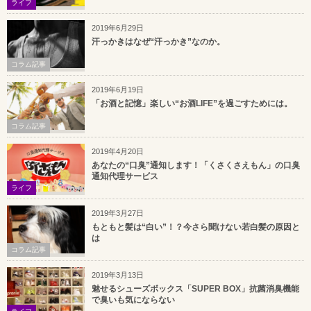
ライフ
2019年6月29日
汗っかきはなぜ“汗っかき”なのか。
コラム記事
2019年6月19日
「お酒と記憶」楽しい“お酒LIFE”を過ごすためには。
コラム記事
2019年4月20日
あなたの“口臭”通知します！「くさくさえもん」の口臭
通知代理サービス
ライフ
2019年3月27日
もともと髪は“白い”！？今さら聞けない若白髪の原因と
は
コラム記事
2019年3月13日
魅せるシューズボックス「SUPER BOX」抗菌消臭機能
で臭いも気にならない