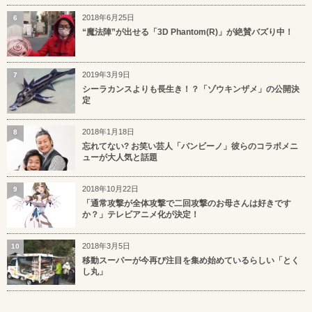
2018年6月25日
6
“魔法陣”が出せる「3D Phantom(R)」が絶賛バズり中！
2019年3月9日
7
シーラカンスよりも長生き！？「ゾウキンザメ」の公開決
定
2018年1月18日
8
忘れてない? お笑い芸人「バンビーノ」彼らのコラボメニ
ューが大人気と話題
2018年10月22日
9
「通常攻撃が全体攻撃で二回攻撃のお母さんは好きです
か？」テレビアニメ化が決定！
2018年3月5日
10
移動スーパーが今再び注目を集め始めているらしい「とく
し丸」