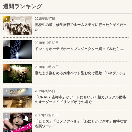
週間ランキング
2018年8月7日
1
高校生の頃、修学旅行でホームステイに行ったらゲイだっ
た
2019年10月30日
2
ドン・キホーテでホームプロジェクター買ってみたら……
2018年10月27日
3
寝たまま楽しめる拘束ベッド型お化け屋敷 「Gネグルシ」
2019年3月5日
4
「CRAFY 吉祥寺」がデートにもいい！超カジュアル価格
のオーダーメイドリングがその場で
2017年12月25日
5
「ヒミズ」「ヒメノア〜ル」「わにとかげぎす」独特な古
谷実ワールド