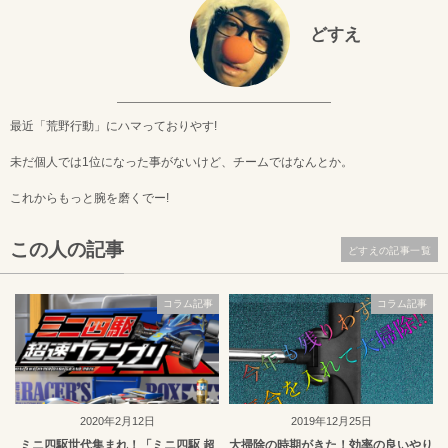
どすえ
最近「荒野行動」にハマっておりやす!
未だ個人では1位になった事がないけど、チームではなんとか。
これからもっと腕を磨くでー!
この人の記事
どすえの記事一覧
コラム記事
コラム記事
2020年2月12日
2019年12月25日
ミニ四駆世代集まれ！「ミニ四駆 超
大掃除の時期がきた！効率の良いやり