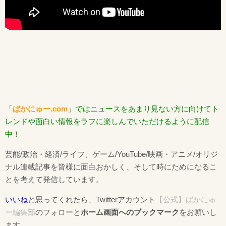
「
ばかにゅー.com
」ではニュースをあまり見ない方に向けてト
レンドや面白い情報をラフに楽しんでいただけるように配信
中！
芸能/政治・経済/ライフ、ゲーム/YouTube/映画・アニメ/オリジ
ナル連載記事を皆様に面白おかしく、そして時にためになるこ
とを考えて発信しています。
いいね
と思ってくれたら、Twitterアカウント
【公式】ばかにゅ
ー編集部
のフォローと
ホーム画面へのブックマーク
をお願いし
ます。