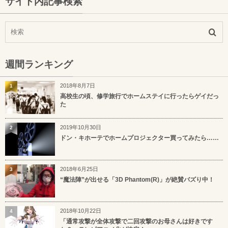
サイト内記事検索
週間ランキング
2018年8月7日
1
高校生の頃、修学旅行でホームステイに行ったらゲイだっ
た
2019年10月30日
2
ドン・キホーテでホームプロジェクター買ってみたら……
2018年6月25日
3
“魔法陣”が出せる「3D Phantom(R)」が絶賛バズり中！
2018年10月22日
4
「通常攻撃が全体攻撃で二回攻撃のお母さんは好きです