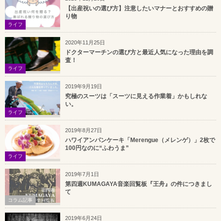
【出産祝いの選び方】注意したいマナーとおすすめの贈
り物
ライフ
2020年11月25日
ドクターマーチンの選び方と最近人気になった理由を調
査！
ライフ
2019年9月19日
究極のスーツは「スーツに見える作業着」かもしれな
い。
ライフ
2019年8月27日
ハワイアンパンケーキ「Merengue（メレンゲ）」2枚で
100円なのに“ふわうま”
ライフ
2019年7月1日
第四週KUMAGAYA音楽回覧板『王舟』の件につきまし
て
コラム記事
2019年6月24日