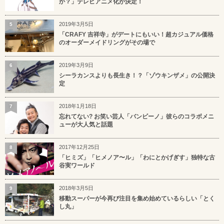
か？」テレビアニメ化が決定！
2019年3月5日
5
「CRAFY 吉祥寺」がデートにもいい！超カジュアル価格
のオーダーメイドリングがその場で
2019年3月9日
6
シーラカンスよりも長生き！？「ゾウキンザメ」の公開決
定
2018年1月18日
7
忘れてない? お笑い芸人「バンビーノ」彼らのコラボメニ
ューが大人気と話題
2017年12月25日
8
「ヒミズ」「ヒメノア〜ル」「わにとかげぎす」独特な古
谷実ワールド
2018年3月5日
9
移動スーパーが今再び注目を集め始めているらしい「とく
し丸」