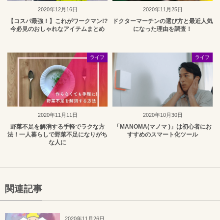
2020年12月16日
2020年11月25日
【コスパ最強！】これがワークマン!?
ドクターマーチンの選び方と最近人気
今必見のおしゃれなアイテムまとめ
になった理由を調査！
ライフ
ライフ
2020年11月11日
2020年10月30日
野菜不足を解消する手軽でラクな方
「MANOMA(マノマ )」は初心者にお
法！一人暮らしで野菜不足になりがち
すすめのスマート化ツール
な人に
関連記事
2020年11月26日