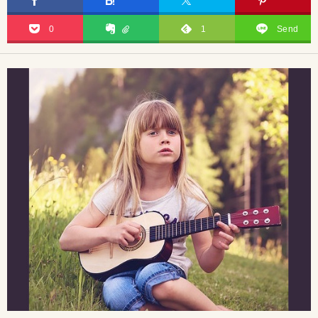
0
1
Send