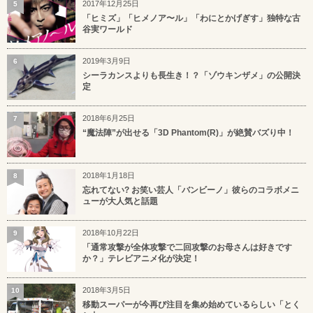
2017年12月25日
5
「ヒミズ」「ヒメノア〜ル」「わにとかげぎす」独特な古
谷実ワールド
2019年3月9日
6
シーラカンスよりも長生き！？「ゾウキンザメ」の公開決
定
2018年6月25日
7
“魔法陣”が出せる「3D Phantom(R)」が絶賛バズり中！
2018年1月18日
8
忘れてない? お笑い芸人「バンビーノ」彼らのコラボメニ
ューが大人気と話題
2018年10月22日
9
「通常攻撃が全体攻撃で二回攻撃のお母さんは好きです
か？」テレビアニメ化が決定！
2018年3月5日
10
移動スーパーが今再び注目を集め始めているらしい「とく