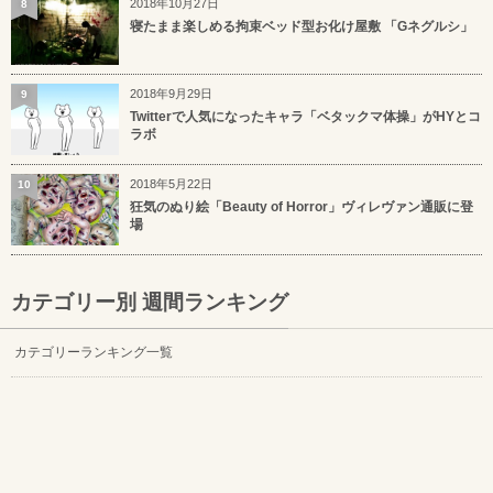
2018年10月27日
8
寝たまま楽しめる拘束ベッド型お化け屋敷 「Gネグルシ」
2018年9月29日
9
Twitterで人気になったキャラ「ベタックマ体操」がHYとコ
ラボ
2018年5月22日
10
狂気のぬり絵「Beauty of Horror」ヴィレヴァン通販に登
場
カテゴリー別 週間ランキング
カテゴリーランキング一覧