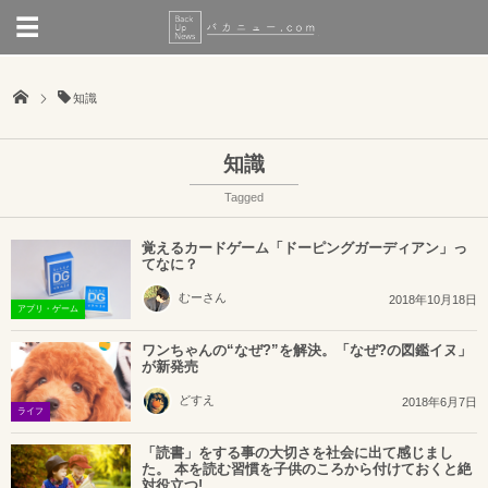
知識
知識
Tagged
覚えるカードゲーム「ドーピングガーディアン」っ
てなに？
むーさん
2018年10月18日
アプリ・ゲーム
ワンちゃんの“なぜ?”を解決。「なぜ?の図鑑イヌ」
が新発売
どすえ
2018年6月7日
ライフ
「読書」をする事の大切さを社会に出て感じまし
た。 本を読む習慣を子供のころから付けておくと絶
対役立つ!