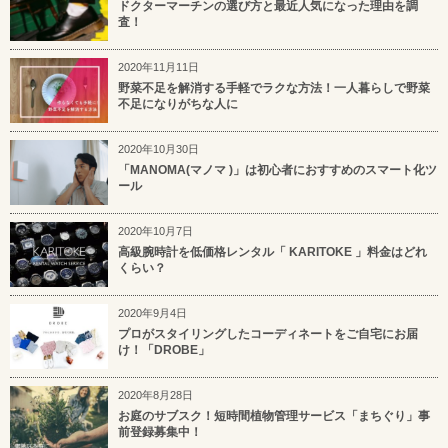
ドクターマーチンの選び方と最近人気になった理由を調
査！
2020年11月11日
野菜不足を解消する手軽でラクな方法！一人暮らしで野菜
不足になりがちな人に
2020年10月30日
「MANOMA(マノマ )」は初心者におすすめのスマート化ツ
ール
2020年10月7日
高級腕時計を低価格レンタル「 KARITOKE 」料金はどれ
くらい？
2020年9月4日
プロがスタイリングしたコーディネートをご自宅にお届
け！「DROBE」
2020年8月28日
お庭のサブスク！短時間植物管理サービス「まちぐり」事
前登録募集中！