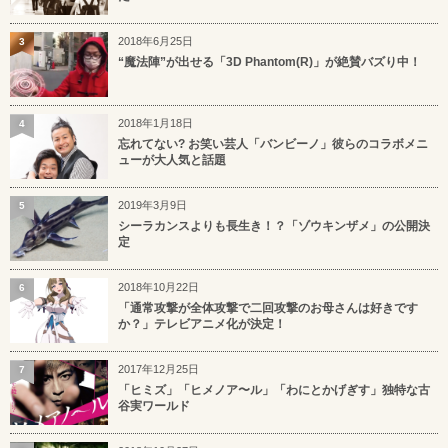
2018年6月25日
3
“魔法陣”が出せる「3D Phantom(R)」が絶賛バズり中！
2018年1月18日
4
忘れてない? お笑い芸人「バンビーノ」彼らのコラボメニ
ューが大人気と話題
2019年3月9日
5
シーラカンスよりも長生き！？「ゾウキンザメ」の公開決
定
2018年10月22日
6
「通常攻撃が全体攻撃で二回攻撃のお母さんは好きです
か？」テレビアニメ化が決定！
2017年12月25日
7
「ヒミズ」「ヒメノア〜ル」「わにとかげぎす」独特な古
谷実ワールド