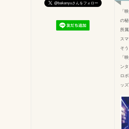
「映
の秘
所属
スマ
そう
「映
ンタ
ロボ
ッズ