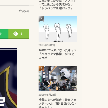
これが欲しかった！ファスナ
ーで圧縮だから失敗がない
「トラべラブ圧縮バッグ」
約4分
2
1
2018年9月29日
Twitterで人気になったキャラ
「ベタックマ体操」がHYと
コラボ
3
2018年8月23日
渋谷のまちが舞台！音楽フェ
スティバル「第4回 渋谷ズン
チャカ！」