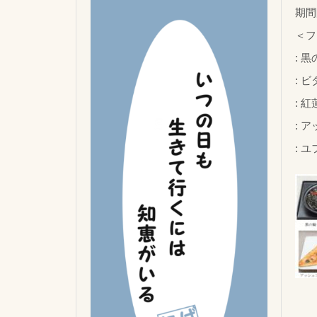
期間
＜フ
:
:
:
: 
: