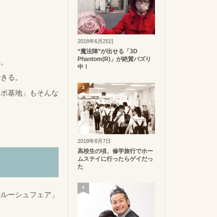
2018年6月25日
“魔法陣”が出せる「3D
Phantom(R)」が絶賛バズり
か。
中！
できる。
3
ロボ基地」もそんな
2018年8月7日
高校生の頃、修学旅行でホー
ムステイに行ったらゲイだっ
た
4
ルルーシュフェア」