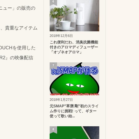
6
ニュー」の販売の
め、貴重なアイテム
2018年12月6日
これ便利だわ、消臭抗菌機能
付きのアロマディフューザー
TOUCHを使用した
「オゾネオアロマ」
R2』の映像配信
7
2018年1月27日
元SMAP”草彅 剛”初のスライ
ム作りに挑戦! って、ギター
使って歌い始...
8