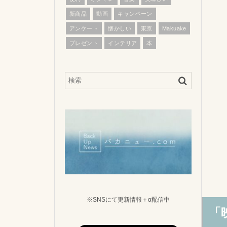
新商品
動画
キャンペーン
アンケート
懐かしい
東京
Makuake
プレゼント
インテリア
本
※SNSにて更新情報＋α配信中
「