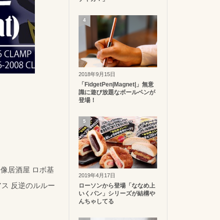
4
2018年9月15日
「FidgetPen|Magnet|」無意
識に遊び放題なボールペンが
登場！
5
像居酒屋 ロボ基
2019年4月17日
アス 反逆のルルー
ローソンから登場「ななめ上
いくパン」シリーズが結構や
んちゃしてる