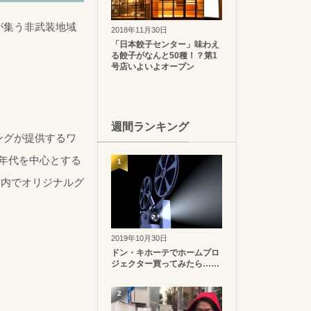
が集う非武装地域
2018年11月30日
「日本餃子センター」味わえ
る餃子がなんと50種！？第1
号店いよいよオープン
週間ランキング
ングが提供するワ
80年代を中心とする
1
舗内でオリジナルグ
2019年10月30日
ドン・キホーテでホームプロ
ジェクター買ってみたら……
2