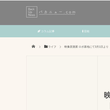
コラム記事
芸能
ライフ
映像居酒屋 ロボ基地にて3月1日よ