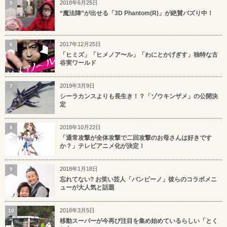
2018年6月25日
5
“魔法陣”が出せる「3D Phantom(R)」が絶賛バズり中！
2017年12月25日
6
「ヒミズ」「ヒメノア〜ル」「わにとかげぎす」独特な古
谷実ワールド
2019年3月9日
7
シーラカンスよりも長生き！？「ゾウキンザメ」の公開決
定
2018年10月22日
8
「通常攻撃が全体攻撃で二回攻撃のお母さんは好きです
か？」テレビアニメ化が決定！
2018年1月18日
9
忘れてない? お笑い芸人「バンビーノ」彼らのコラボメニ
ューが大人気と話題
2018年3月5日
10
移動スーパーが今再び注目を集め始めているらしい「とく