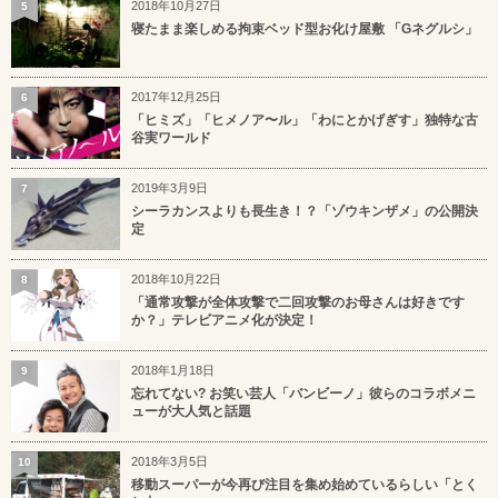
2018年10月27日
5
寝たまま楽しめる拘束ベッド型お化け屋敷 「Gネグルシ」
2017年12月25日
6
「ヒミズ」「ヒメノア〜ル」「わにとかげぎす」独特な古
谷実ワールド
2019年3月9日
7
シーラカンスよりも長生き！？「ゾウキンザメ」の公開決
定
2018年10月22日
8
「通常攻撃が全体攻撃で二回攻撃のお母さんは好きです
か？」テレビアニメ化が決定！
2018年1月18日
9
忘れてない? お笑い芸人「バンビーノ」彼らのコラボメニ
ューが大人気と話題
2018年3月5日
10
移動スーパーが今再び注目を集め始めているらしい「とく