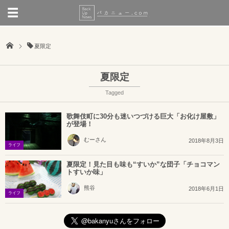
夏限定
夏限定
Tagged
歌舞伎町に30分も迷いつづける巨大「お化け屋敷」
が登場！
むーさん
2018年8月3日
ライフ
夏限定！見た目も味も“すいか”な団子「チョコマン
トすいか味」
熊谷
2018年6月1日
ライフ