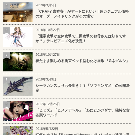
2019年3月5日
4
「CRAFY 吉祥寺」がデートにもいい！超カジュアル価格
のオーダーメイドリングがその場で
2018年10月22日
5
「通常攻撃が全体攻撃で二回攻撃のお母さんは好きです
か？」テレビアニメ化が決定！
2018年10月27日
6
寝たまま楽しめる拘束ベッド型お化け屋敷 「Gネグルシ」
2019年3月9日
7
シーラカンスよりも長生き！？「ゾウキンザメ」の公開決
定
2017年12月25日
8
「ヒミズ」「ヒメノア〜ル」「わにとかげぎす」独特な古
谷実ワールド
2018年5月22日
9