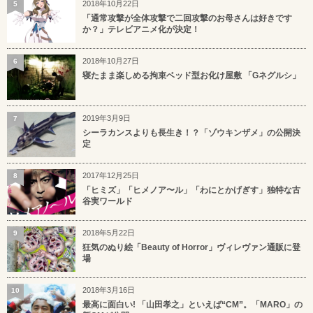
2018年10月22日
5
「通常攻撃が全体攻撃で二回攻撃のお母さんは好きです
か？」テレビアニメ化が決定！
2018年10月27日
6
寝たまま楽しめる拘束ベッド型お化け屋敷 「Gネグルシ」
2019年3月9日
7
シーラカンスよりも長生き！？「ゾウキンザメ」の公開決
定
2017年12月25日
8
「ヒミズ」「ヒメノア〜ル」「わにとかげぎす」独特な古
谷実ワールド
2018年5月22日
9
狂気のぬり絵「Beauty of Horror」ヴィレヴァン通販に登
場
2018年3月16日
10
最高に面白い! 「山田孝之」といえば“CM”。「MARO」の