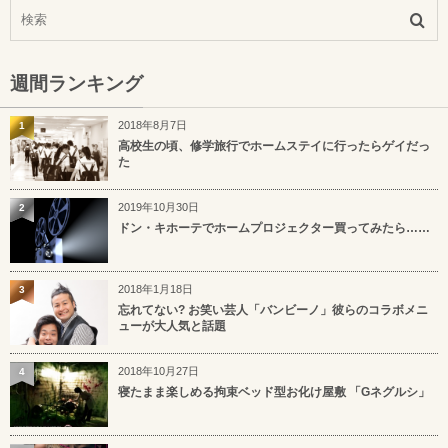
週間ランキング
2018年8月7日
1
高校生の頃、修学旅行でホームステイに行ったらゲイだっ
た
2019年10月30日
2
ドン・キホーテでホームプロジェクター買ってみたら……
2018年1月18日
3
忘れてない? お笑い芸人「バンビーノ」彼らのコラボメニ
ューが大人気と話題
2018年10月27日
4
寝たまま楽しめる拘束ベッド型お化け屋敷 「Gネグルシ」