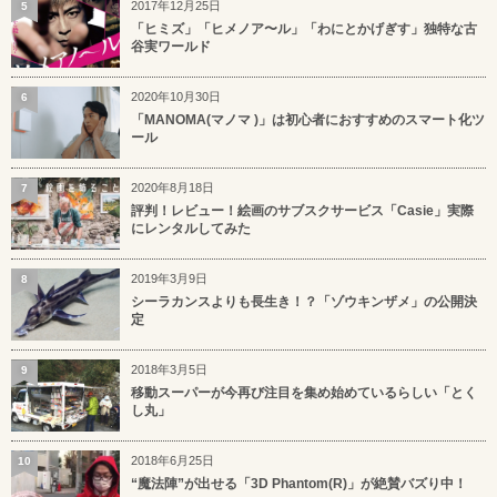
2017年12月25日
5
「ヒミズ」「ヒメノア〜ル」「わにとかげぎす」独特な古
谷実ワールド
2020年10月30日
6
「MANOMA(マノマ )」は初心者におすすめのスマート化ツ
ール
2020年8月18日
7
評判！レビュー！絵画のサブスクサービス「Casie」実際
にレンタルしてみた
2019年3月9日
8
シーラカンスよりも長生き！？「ゾウキンザメ」の公開決
定
2018年3月5日
9
移動スーパーが今再び注目を集め始めているらしい「とく
し丸」
2018年6月25日
10
“魔法陣”が出せる「3D Phantom(R)」が絶賛バズり中！