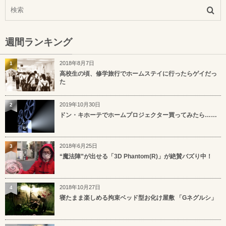
週間ランキング
2018年8月7日
1
高校生の頃、修学旅行でホームステイに行ったらゲイだっ
た
2019年10月30日
2
ドン・キホーテでホームプロジェクター買ってみたら……
2018年6月25日
3
“魔法陣”が出せる「3D Phantom(R)」が絶賛バズり中！
2018年10月27日
4
寝たまま楽しめる拘束ベッド型お化け屋敷 「Gネグルシ」