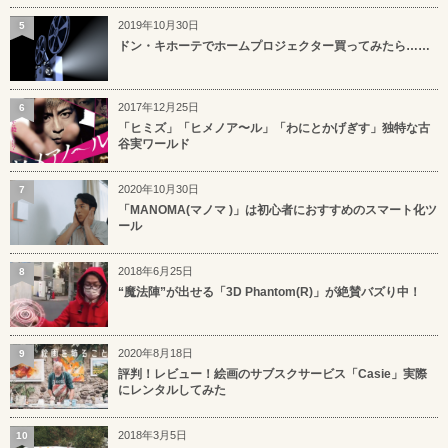
2019年10月30日
5
ドン・キホーテでホームプロジェクター買ってみたら……
2017年12月25日
6
「ヒミズ」「ヒメノア〜ル」「わにとかげぎす」独特な古
谷実ワールド
2020年10月30日
7
「MANOMA(マノマ )」は初心者におすすめのスマート化ツ
ール
2018年6月25日
8
“魔法陣”が出せる「3D Phantom(R)」が絶賛バズり中！
2020年8月18日
9
評判！レビュー！絵画のサブスクサービス「Casie」実際
にレンタルしてみた
2018年3月5日
10