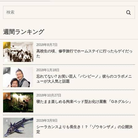
週間ランキング
2018年8月7日
1
高校生の頃、修学旅行でホームステイに行ったらゲイだっ
た
2018年1月18日
2
忘れてない? お笑い芸人「バンビーノ」彼らのコラボメニ
ューが大人気と話題
2018年10月27日
3
寝たまま楽しめる拘束ベッド型お化け屋敷 「Gネグルシ」
2019年3月9日
4
シーラカンスよりも長生き！？「ゾウキンザメ」の公開決
定