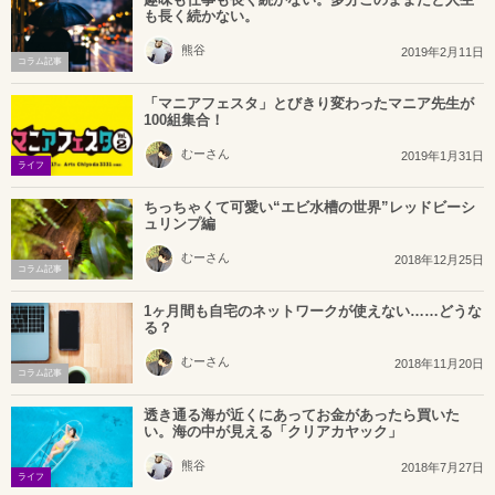
も長く続かない。
熊谷
2019年2月11日
コラム記事
「マニアフェスタ」とびきり変わったマニア先生が
100組集合！
むーさん
2019年1月31日
ライフ
ちっちゃくて可愛い“エビ水槽の世界”レッドビーシ
ュリンプ編
むーさん
2018年12月25日
コラム記事
1ヶ月間も自宅のネットワークが使えない……どうな
る？
むーさん
2018年11月20日
コラム記事
透き通る海が近くにあってお金があったら買いた
い。海の中が見える「クリアカヤック」
熊谷
2018年7月27日
ライフ