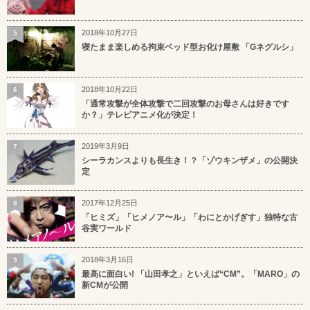
2018年10月27日
5
寝たまま楽しめる拘束ベッド型お化け屋敷 「Gネグルシ」
2018年10月22日
6
「通常攻撃が全体攻撃で二回攻撃のお母さんは好きです
か？」テレビアニメ化が決定！
2019年3月9日
7
シーラカンスよりも長生き！？「ゾウキンザメ」の公開決
定
2017年12月25日
8
「ヒミズ」「ヒメノア〜ル」「わにとかげぎす」独特な古
谷実ワールド
2018年3月16日
9
最高に面白い! 「山田孝之」といえば“CM”。「MARO」の
新CMが公開