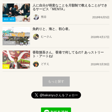
人に自分が得意なことを月額制で教えることができ
るサービス「MENTA」
熊谷
2018年6月5日
政治・経済
魚釣りと、海と、初心者。
むーさん
2018年4月17日
コラム記事
香取慎吾さん、香港で何してるの? あっストリー
ト・アートね!
どすえ
2018年3月30日
芸能
もっと探す