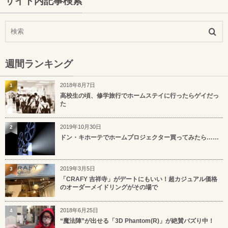
サイト内記事検索
週間ランキング
2018年8月7日
1
高校生の頃、修学旅行でホームステイに行ったらゲイだっ
た
2019年10月30日
2
ドン・キホーテでホームプロジェクター買ってみたら……
2019年3月5日
3
「CRAFY 吉祥寺」がデートにもいい！超カジュアル価格
のオーダーメイドリングがその場で
2018年6月25日
4
“魔法陣”が出せる「3D Phantom(R)」が絶賛バズり中！