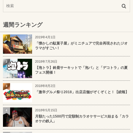
週間ランキング
2019年4月1日
1
「懐かしの駄菓子屋」がミニチュアで完全再現されたジオ
ラマがすごい！
2018年7月26日
2
【泡トラ】鈴鹿サーキットで「泡パ」と「デコトラ」の夏
フェス開催！
2018年8月2日
3
「激辛グルメ祭り2018」出店店舗がぞくぞくと！【続報】
2018年5月15日
4
月額たった1500円で定額制カラオケサービス始まる「カラ
オケの鉄人」