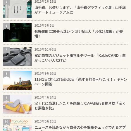
2018年2月19日
5
山手線、お借りします。「山手線グラフィック展」山手線
がアートミュージアムに
2018年8月3日
6
歌舞伎町に30分も迷いつづける巨大「お化け屋敷」が登
場！
2018年10月6日
7
変幻自在のガジェット用マルチツール 「KableCARD」超
かっこいいんだけど
2018年9月26日
8
11月1日(木)は灯台記念日「恋する灯台へ行こう！」キャン
ペーン開催
2018年4月24日
9
宝くじに当選したことを想像しながら眠れる抱き枕「宝く
じ夢抱き枕」
2018年6月15日
10
ニュースを読みながら自分の心を簡単チェックできるアプ