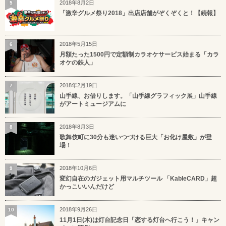
2018年8月2日
5
「激辛グルメ祭り2018」出店店舗がぞくぞくと！【続報】
2018年5月15日
6
月額たった1500円で定額制カラオケサービス始まる「カラ
オケの鉄人」
2018年2月19日
7
山手線、お借りします。「山手線グラフィック展」山手線
がアートミュージアムに
2018年8月3日
8
歌舞伎町に30分も迷いつづける巨大「お化け屋敷」が登
場！
2018年10月6日
9
変幻自在のガジェット用マルチツール 「KableCARD」超
かっこいいんだけど
2018年9月26日
10
11月1日(木)は灯台記念日「恋する灯台へ行こう！」キャン