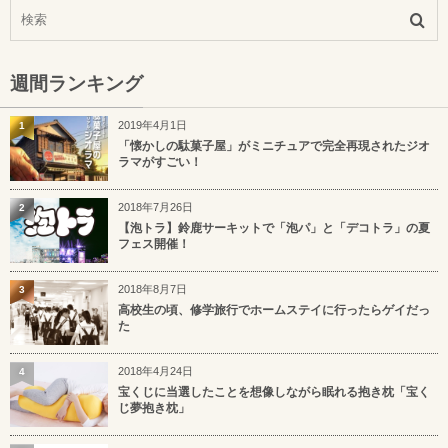
週間ランキング
2019年4月1日
1
「懐かしの駄菓子屋」がミニチュアで完全再現されたジオ
ラマがすごい！
2018年7月26日
2
【泡トラ】鈴鹿サーキットで「泡パ」と「デコトラ」の夏
フェス開催！
2018年8月7日
3
高校生の頃、修学旅行でホームステイに行ったらゲイだっ
た
2018年4月24日
4
宝くじに当選したことを想像しながら眠れる抱き枕「宝く
じ夢抱き枕」