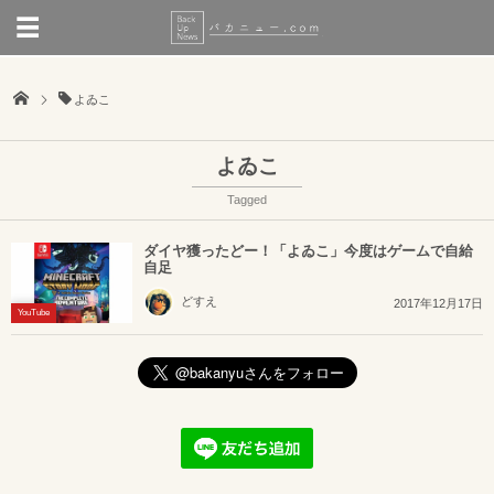
よゐこ
よゐこ
Tagged
ダイヤ獲ったどー！「よゐこ」今度はゲームで自給
自足
どすえ
2017年12月17日
YouTube