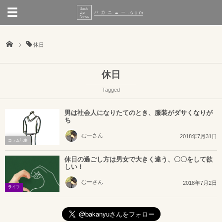
休日
休日
Tagged
男は社会人になりたてのとき、服装がダサくなりが
ち
むーさん
2018年7月31日
コラム記事
休日の過ごし方は男女で大きく違う、〇〇をして欲
しい！
むーさん
2018年7月2日
ライフ