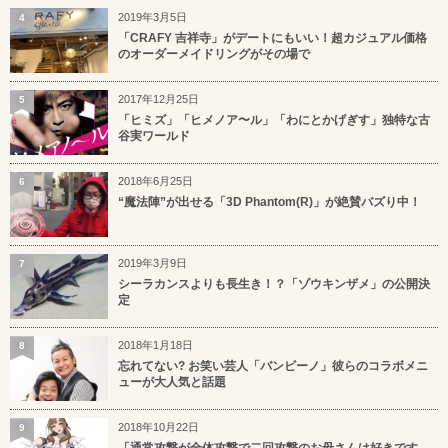
2019年3月5日
4
「CRAFY 吉祥寺」がデートにもいい！超カジュアル価格
のオーダーメイドリングがその場で
2017年12月25日
5
「ヒミズ」「ヒメノア〜ル」「わにとかげぎす」独特な古
谷実ワールド
2018年6月25日
6
“魔法陣”が出せる「3D Phantom(R)」が絶賛バズり中！
2019年3月9日
7
シーラカンスよりも長生き！？「ゾウキンザメ」の公開決
定
2018年1月18日
8
忘れてない? お笑い芸人「バンビーノ」彼らのコラボメニ
ューが大人気と話題
2018年10月22日
9