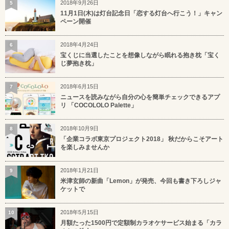
2018年9月26日
5
11月1日(木)は灯台記念日「恋する灯台へ行こう！」キャン
ペーン開催
2018年4月24日
6
宝くじに当選したことを想像しながら眠れる抱き枕「宝く
じ夢抱き枕」
2018年6月15日
7
ニュースを読みながら自分の心を簡単チェックできるアプ
リ 「COCOLOLO Palette」
2018年10月9日
8
「企業コラボ東京プロジェクト2018」 秋だからこそアート
を楽しみませんか
2018年1月21日
9
米津玄師の新曲「Lemon」が発売、今回も書き下ろしジャ
ケットで
2018年5月15日
10
月額たった1500円で定額制カラオケサービス始まる「カラ