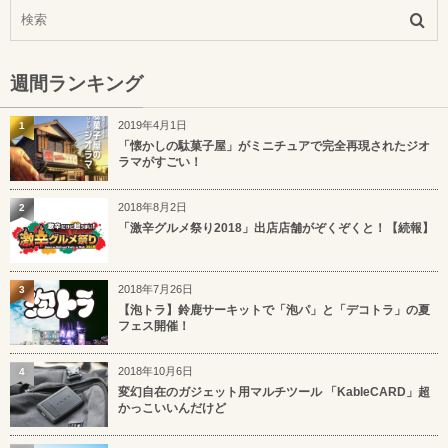
週間ランキング
2019年4月1日
1
「懐かしの駄菓子屋」がミニチュアで完全再現されたジオ
ラマがすごい！
2018年8月2日
2
「激辛グルメ祭り2018」出店店舗がぞくぞくと！【続報】
2018年7月26日
3
【泡トラ】鈴鹿サーキットで「泡パ」と「デコトラ」の夏
フェス開催！
2018年10月6日
4
変幻自在のガジェット用マルチツール 「KableCARD」超
かっこいいんだけど