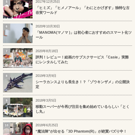
2017年12月25日
5
「ヒミズ」「ヒメノア〜ル」「わにとかげぎす」独特な古
谷実ワールド
2020年10月30日
6
「MANOMA(マノマ )」は初心者におすすめのスマート化ツ
ール
2020年8月18日
7
評判！レビュー！絵画のサブスクサービス「Casie」実際
にレンタルしてみた
2019年3月9日
8
シーラカンスよりも長生き！？「ゾウキンザメ」の公開決
定
2018年3月5日
9
移動スーパーが今再び注目を集め始めているらしい「とく
し丸」
2018年6月25日
10
“魔法陣”が出せる「3D Phantom(R)」が絶賛バズり中！