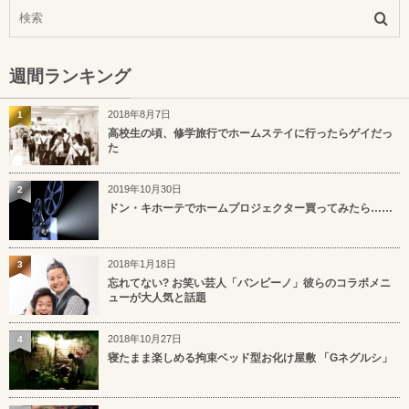
週間ランキング
2018年8月7日
1
高校生の頃、修学旅行でホームステイに行ったらゲイだっ
た
2019年10月30日
2
ドン・キホーテでホームプロジェクター買ってみたら……
2018年1月18日
3
忘れてない? お笑い芸人「バンビーノ」彼らのコラボメニ
ューが大人気と話題
2018年10月27日
4
寝たまま楽しめる拘束ベッド型お化け屋敷 「Gネグルシ」