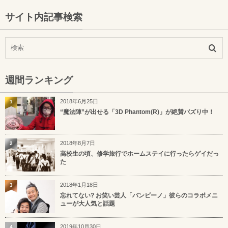
サイト内記事検索
週間ランキング
2018年6月25日
1
“魔法陣”が出せる「3D Phantom(R)」が絶賛バズり中！
2018年8月7日
2
高校生の頃、修学旅行でホームステイに行ったらゲイだっ
た
2018年1月18日
3
忘れてない? お笑い芸人「バンビーノ」彼らのコラボメニ
ューが大人気と話題
2019年10月30日
4