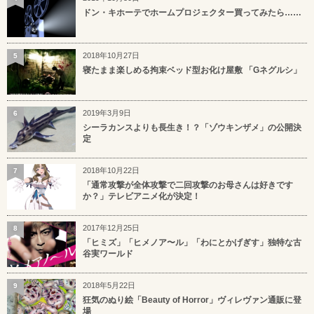
ドン・キホーテでホームプロジェクター買ってみたら……
2018年10月27日
5
寝たまま楽しめる拘束ベッド型お化け屋敷 「Gネグルシ」
2019年3月9日
6
シーラカンスよりも長生き！？「ゾウキンザメ」の公開決
定
2018年10月22日
7
「通常攻撃が全体攻撃で二回攻撃のお母さんは好きです
か？」テレビアニメ化が決定！
2017年12月25日
8
「ヒミズ」「ヒメノア〜ル」「わにとかげぎす」独特な古
谷実ワールド
2018年5月22日
9
狂気のぬり絵「Beauty of Horror」ヴィレヴァン通販に登
場