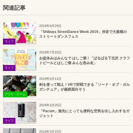
関連記事
2019年8月29日
「Shibuya StreetDance Week 2019」渋谷で大規模の
ストリートダンスフェス
ライフ
2019年7月22日
お盆休みはみんなで はしご酒！「ばるばる下北沢 クラフ
トビールとはしご酒 みんな呑み友」
ライフ
2019年5月11日
剣を使って戦え！VRで対戦できる「ソード・オブ・ガル
ガンチュア」が超絶面白そう
アプリ・ゲーム
2019年3月25日
「Pacum」旅先にとっても便利な空気を出し入れするガ
ジェット
ライフ
2019年3月15日