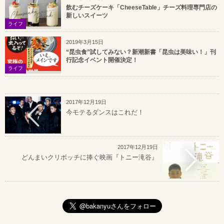
飲むチーズケーキ「CheeseTable」チーズ料理専門店の
新しいスイーツ
ライフ
2019年3月15日
“昆虫食”試してみない？新潮新書「昆虫は美味い！」刊
行記念イベント開催決定！
ライフ
2017年12月19日
今モテるダンスはこれだ！
2017年12月19日
どんまいクリボッチに捧ぐ映画『トニー滝谷』