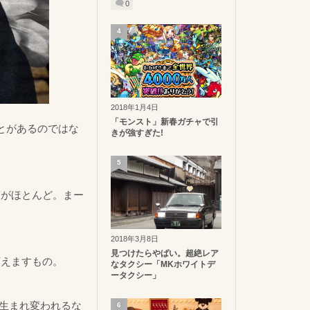
0
4
2018年1月4日
「モンスト」新春ガチャで引
とがあるのではな
きが強すぎた!
5
答がほとんど。まー
2018年3月8日
見つけたらやばい。超絶レア
言えますもの。
なタクシー「MKホワイトデ
ータクシー」
、生まれ変われるな
6