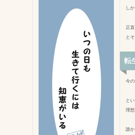
しか
正直
とそ
転
今の
とい
理想
誰か