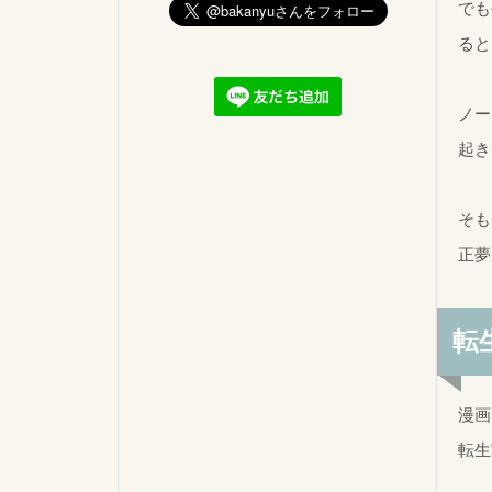
でも
ると
ノー
起き
そも
正夢
転
漫画
転生