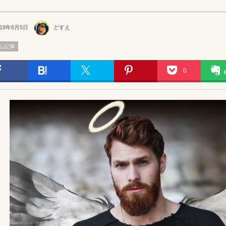
019年6月5日
どすえ
ム記事
0