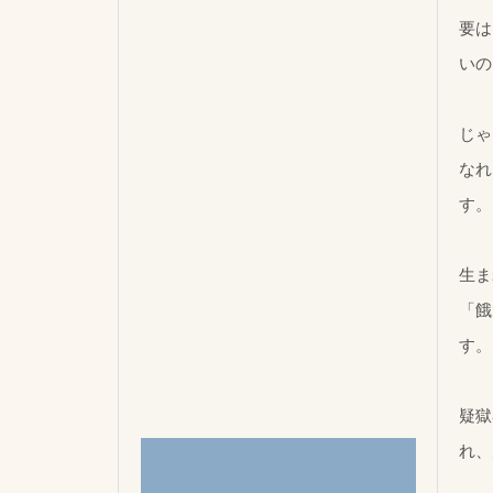
要は
いの
じゃ
なれ
す。
生ま
「餓
す。
疑獄
れ、