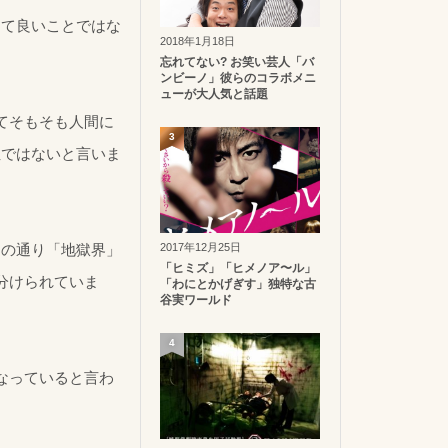
して良いことではな
2018年1月18日
忘れてない? お笑い芸人「バ
ンビーノ」彼らのコラボメニ
ューが大人気と話題
てそもそも人間に
3
位ではないと言いま
2017年12月25日
名の通り「地獄界」
「ヒミズ」「ヒメノア〜ル」
分けられていま
「わにとかげぎす」独特な古
谷実ワールド
4
なっていると言わ