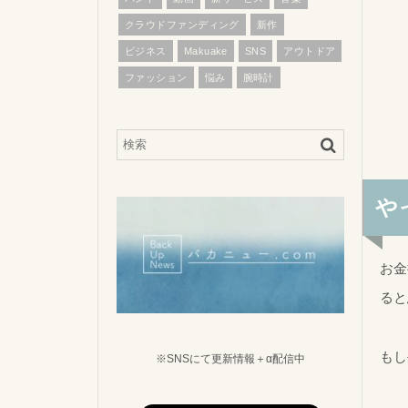
クラウドファンディング
新作
ビジネス
Makuake
SNS
アウトドア
ファッション
悩み
腕時計
や
お金
ると
もし
※SNSにて更新情報＋α配信中