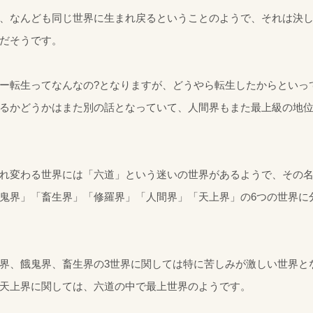
、なんども同じ世界に生まれ戻るということのようで、それは決
だそうです。
ー転生ってなんなの?となりますが、どうやら転生したからといっ
るかどうかはまた別の話となっていて、人間界もまた最上級の地
れ変わる世界には「六道」という迷いの世界があるようで、その
鬼界」「畜生界」「修羅界」「人間界」「天上界」の6つの世界に
界、餓鬼界、畜生界の3世界に関しては特に苦しみが激しい世界と
天上界に関しては、六道の中で最上世界のようです。