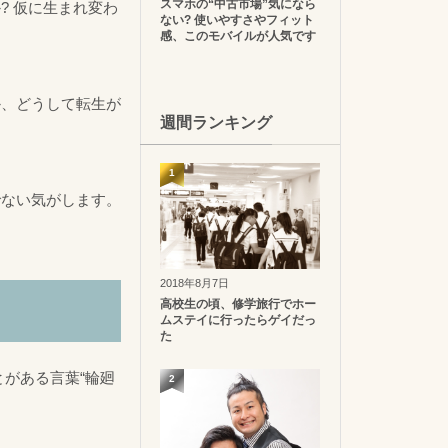
スマホの“中古市場”気になら
? 仮に生まれ変わ
ない? 使いやすさやフィット
感、このモバイルが人気です
か、どうして転生が
週間ランキング
1
でない気がします。
2018年8月7日
高校生の頃、修学旅行でホー
ムステイに行ったらゲイだっ
た
とがある言葉“輪廻
2