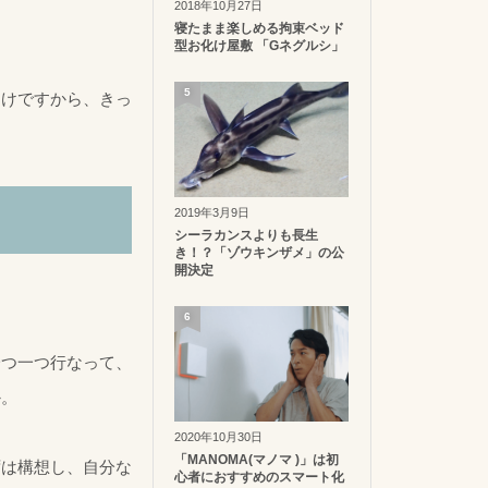
2018年10月27日
寝たまま楽しめる拘束ベッド
型お化け屋敷 「Gネグルシ」
5
らけですから、きっ
2019年3月9日
シーラカンスよりも長生
き！？「ゾウキンザメ」の公
開決定
6
一つ一つ行なって、
か。
2020年10月30日
「MANOMA(マノマ )」は初
ずは構想し、自分な
心者におすすめのスマート化