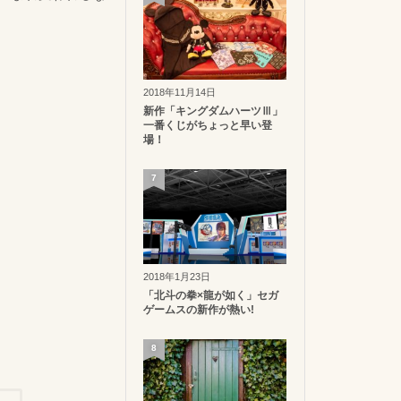
2018年11月14日
新作「キングダムハーツⅢ」
一番くじがちょっと早い登
場！
7
2018年1月23日
「北斗の拳×龍が如く」セガ
ゲームスの新作が熱い!
8