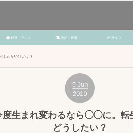
映画・アニメ
政治・経済
ライフ
転生したらどうしたい？
5
Jun
2019
今度生まれ変わるなら◯◯に。転
どうしたい？