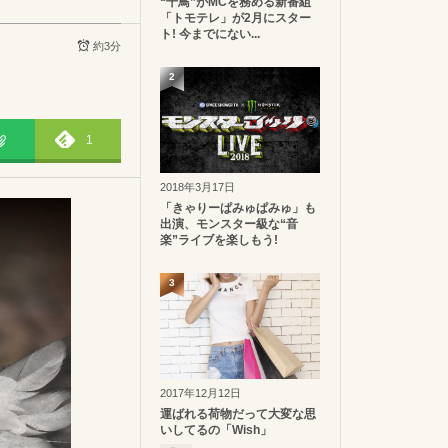
“千鳥”がMCを務める新番組
「トモテレ」が2月にスター
ト! 今までにない...
約3分
2
1
2018年3月17日
「きゃりーぱみゅぱみゅ」も
出演、モンスター級な“音
楽”ライブを楽しもう!
3
2017年12月12日
運ばれる荷物だって大変な思
いしてるの「Wish」