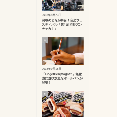
2018年8月23日
渋谷のまちが舞台！音楽フェ
スティバル「第4回 渋谷ズン
チャカ！」
4
2018年9月15日
「FidgetPen|Magnet|」無意
識に遊び放題なボールペンが
登場！
5