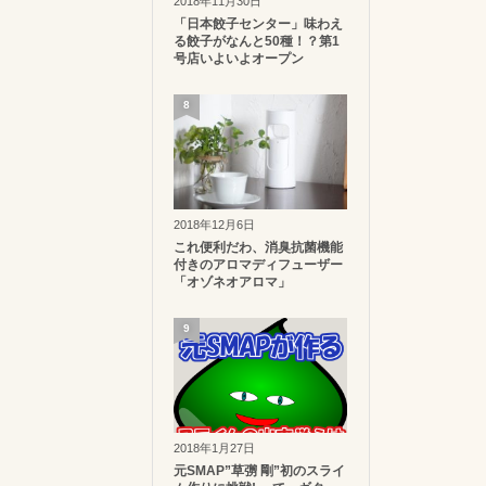
2018年11月30日
「日本餃子センター」味わえ
る餃子がなんと50種！？第1
号店いよいよオープン
8
2018年12月6日
これ便利だわ、消臭抗菌機能
付きのアロマディフューザー
「オゾネオアロマ」
9
2018年1月27日
元SMAP”草彅 剛”初のスライ