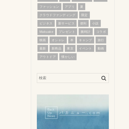
ファッション
アプリ
夏
クラウドファンディング
限定
ビジネス
新サービス
便利
小説
Makuake
プレゼント
腕時計
コラボ
映画
オシャレ
本
キャンプ
旅行
最新
新商品
東京
イベント
動画
アウトドア
懐かしい