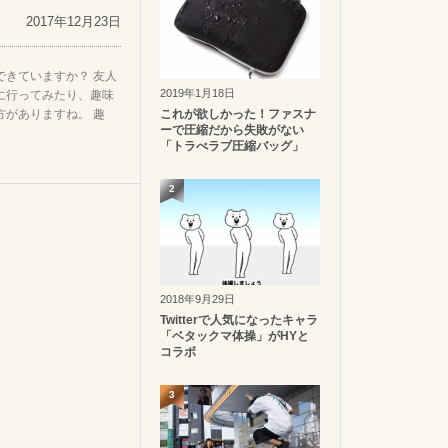
2017年12月23日
できていますか？ 友人
2019年1月18日
に行ってみたり、趣味
方がありますね。 趣
これが欲しかった！ファスナ
ーで圧縮だから失敗がない
「トラべラブ圧縮バッグ」
2
2018年9月29日
Twitterで人気になったキャラ
「ベタックマ体操」がHYと
コラボ
3