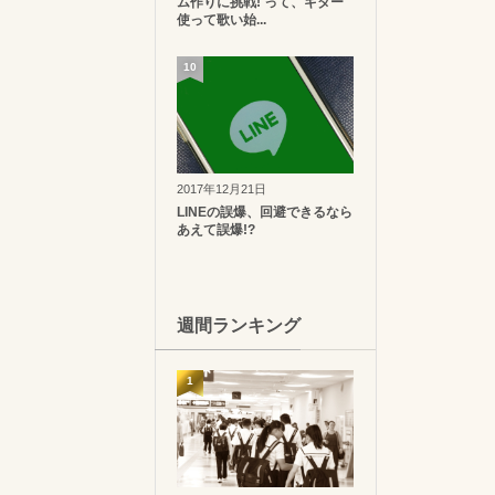
ム作りに挑戦! って、ギター
使って歌い始...
10
2017年12月21日
LINEの誤爆、回避できるなら
あえて誤爆!?
週間ランキング
1