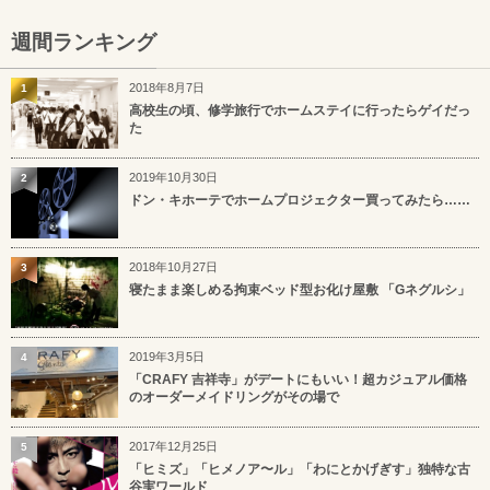
週間ランキング
2018年8月7日
1
高校生の頃、修学旅行でホームステイに行ったらゲイだっ
た
2019年10月30日
2
ドン・キホーテでホームプロジェクター買ってみたら……
2018年10月27日
3
寝たまま楽しめる拘束ベッド型お化け屋敷 「Gネグルシ」
2019年3月5日
4
「CRAFY 吉祥寺」がデートにもいい！超カジュアル価格
のオーダーメイドリングがその場で
2017年12月25日
5
「ヒミズ」「ヒメノア〜ル」「わにとかげぎす」独特な古
谷実ワールド