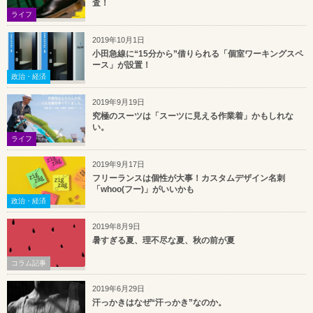
査！
ライフ
2019年10月1日
小田急線に“15分から”借りられる「個室ワーキングスペ
ース」が設置！
政治・経済
2019年9月19日
究極のスーツは「スーツに見える作業着」かもしれな
い。
ライフ
2019年9月17日
フリーランスは個性が大事！カスタムデザイン名刺
「whoo(フー)」がいいかも
政治・経済
2019年8月9日
暑すぎる夏、理不尽な夏、秋の前が夏
コラム記事
2019年6月29日
汗っかきはなぜ“汗っかき”なのか。