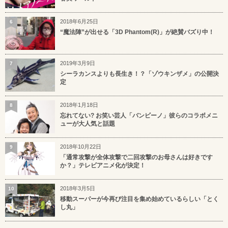
2018年6月25日
6
“魔法陣”が出せる「3D Phantom(R)」が絶賛バズり中！
2019年3月9日
7
シーラカンスよりも長生き！？「ゾウキンザメ」の公開決
定
2018年1月18日
8
忘れてない? お笑い芸人「バンビーノ」彼らのコラボメニ
ューが大人気と話題
2018年10月22日
9
「通常攻撃が全体攻撃で二回攻撃のお母さんは好きです
か？」テレビアニメ化が決定！
2018年3月5日
10
移動スーパーが今再び注目を集め始めているらしい「とく
し丸」