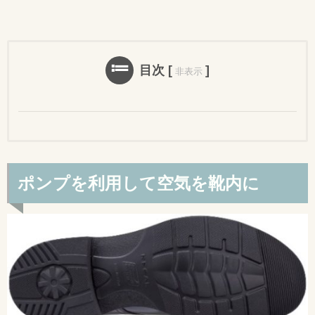
目次
[
]
非表示
ポンプを利用して空気を靴内に