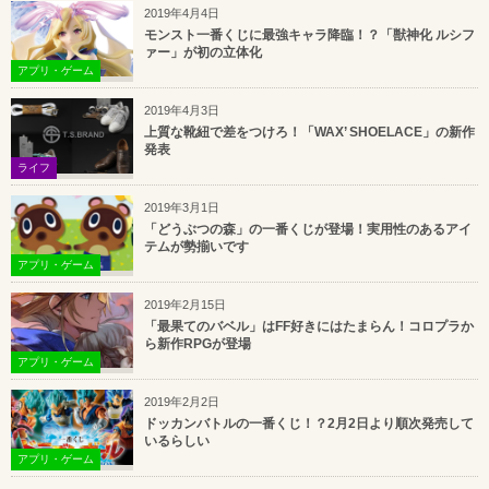
2019年4月4日
モンスト一番くじに最強キャラ降臨！？「獣神化 ルシフ
ァー」が初の立体化
アプリ・ゲーム
2019年4月3日
上質な靴紐で差をつけろ！「WAX’ SHOELACE」の新作
発表
ライフ
2019年3月1日
「どうぶつの森」の一番くじが登場！実用性のあるアイ
テムが勢揃いです
アプリ・ゲーム
2019年2月15日
「最果てのバベル」はFF好きにはたまらん！コロプラか
ら新作RPGが登場
アプリ・ゲーム
2019年2月2日
ドッカンバトルの一番くじ！？2月2日より順次発売して
いるらしい
アプリ・ゲーム