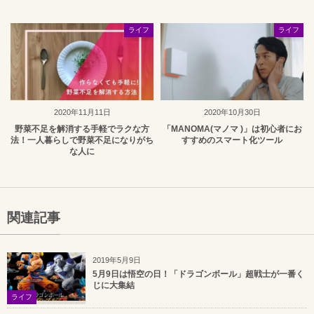
ライフ
ライフ
2020年11月11日
2020年10月30日
野菜不足を解消する手軽でラクな方
「MANOMA(マノマ )」は初心者にお
法！一人暮らしで野菜不足になりがち
すすめのスマート化ツール
な人に
関連記事
2019年5月9日
5月9日は悟空の日！「ドラゴンボール」超戦士が一番く
じに大集結
ライフ