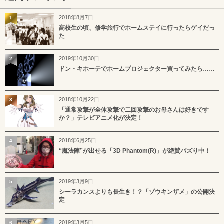
2018年8月7日
1
高校生の頃、修学旅行でホームステイに行ったらゲイだっ
た
2019年10月30日
2
ドン・キホーテでホームプロジェクター買ってみたら……
2018年10月22日
3
「通常攻撃が全体攻撃で二回攻撃のお母さんは好きです
か？」テレビアニメ化が決定！
2018年6月25日
4
“魔法陣”が出せる「3D Phantom(R)」が絶賛バズり中！
2019年3月9日
5
シーラカンスよりも長生き！？「ゾウキンザメ」の公開決
定
2019年3月5日
6