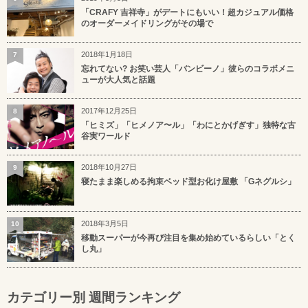
「CRAFY 吉祥寺」がデートにもいい！超カジュアル価格
のオーダーメイドリングがその場で
2018年1月18日
7
忘れてない? お笑い芸人「バンビーノ」彼らのコラボメニ
ューが大人気と話題
2017年12月25日
8
「ヒミズ」「ヒメノア〜ル」「わにとかげぎす」独特な古
谷実ワールド
2018年10月27日
9
寝たまま楽しめる拘束ベッド型お化け屋敷 「Gネグルシ」
2018年3月5日
10
移動スーパーが今再び注目を集め始めているらしい「とく
し丸」
カテゴリー別 週間ランキング