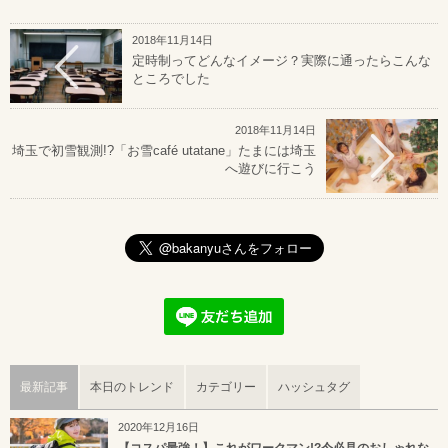
2018年11月14日
定時制ってどんなイメージ？実際に通ったらこんな
ところでした
2018年11月14日
埼玉で初雪観測!?「お雪café utatane」たまには埼玉
へ遊びに行こう
最新記事
本日のトレンド
カテゴリー
ハッシュタグ
2020年12月16日
【コスパ最強！】これがワークマン!?今必見のおしゃれな