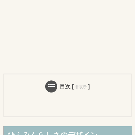
目次
[
]
非表示
ひふみんらしさのデザイン