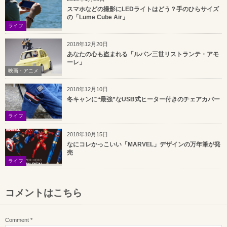
スマホなどの撮影にLEDライトはどう？手のひらサイズ
の「Lume Cube Air」
ライフ
2018年12月20日
あなたの心も盗まれる「ルパン三世リストランテ・アモ
ーレ」
映画・アニメ
2018年12月10日
冬キャンに“最強”なUSB式ヒーター付きのチェアカバー
ライフ
2018年10月15日
なにコレかっこいい「MARVEL」デザインの万年筆が発
売
ライフ
コメントはこちら
Comment
*