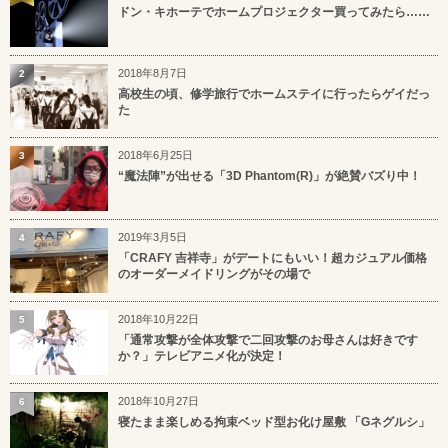
ドン・キホーテでホームプロジェクター買ってみたら……
2018年8月7日
2
高校生の頃、修学旅行でホームステイに行ったらゲイだっ
た
2018年6月25日
3
“魔法陣”が出せる「3D Phantom(R)」が絶賛バズり中！
2019年3月5日
4
「CRAFY 吉祥寺」がデートにもいい！超カジュアル価格
のオーダーメイドリングがその場で
2018年10月22日
5
「通常攻撃が全体攻撃で二回攻撃のお母さんは好きです
か？」テレビアニメ化が決定！
2018年10月27日
6
寝たまま楽しめる拘束ベッド型お化け屋敷 「Gネグルシ」