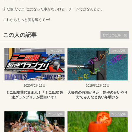
未だ個人では1位になった事がないけど、チームではなんとか。
これからもっと腕を磨くでー!
この人の記事
どすえの記事一覧
コラム記事
コラム記事
2020年2月12日
2019年12月25日
ミニ四駆世代集まれ！「ミニ四駆 超
大掃除の時期がきた！効率の良いやり
速グランプリ」が面白いぞ！
方でみんなと良い年明けを
コラム記事
コラム記事