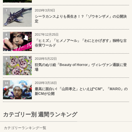
2019年3月9日
7
シーラカンスよりも長生き！？「ゾウキンザメ」の公開決
定
2017年12月25日
8
「ヒミズ」「ヒメノア〜ル」「わにとかげぎす」独特な古
谷実ワールド
2018年5月22日
9
狂気のぬり絵「Beauty of Horror」ヴィレヴァン通販に登
場
2018年3月16日
10
最高に面白い! 「山田孝之」といえば“CM”。「MARO」の
新CMが公開
カテゴリー別 週間ランキング
カテゴリーランキング一覧