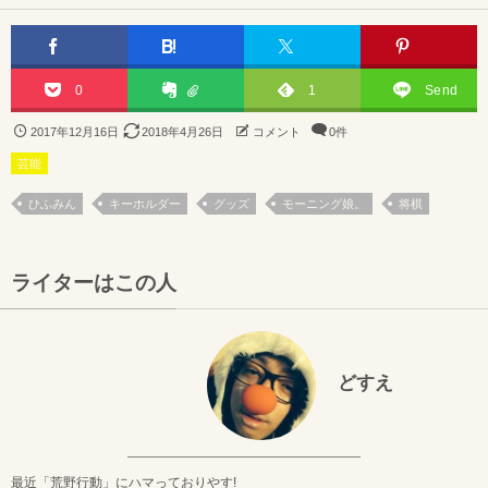
0
1
Send
2017年12月16日
2018年4月26日
コメント
0件
芸能
ひふみん
キーホルダー
グッズ
モーニング娘。
将棋
ライターはこの人
どすえ
最近「荒野行動」にハマっておりやす!