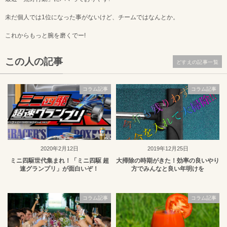
未だ個人では1位になった事がないけど、チームではなんとか。
これからもっと腕を磨くでー!
この人の記事
どすえの記事一覧
コラム記事
コラム記事
2020年2月12日
2019年12月25日
ミニ四駆世代集まれ！「ミニ四駆 超
大掃除の時期がきた！効率の良いやり
速グランプリ」が面白いぞ！
方でみんなと良い年明けを
コラム記事
コラム記事