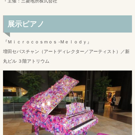
・主催：三菱地所株式会社
展示ピアノ
『Ｍｉｃｒｏｃｏｓｍｏｓ -Ｍｅｌｏｄｙ』
増田セバスチャン（アートディレクター／アーティスト）／新
丸ビル ３階アトリウム