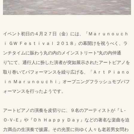
イベント初日の４月２７日（金）には、「Ｍａｒｕｎｏｕｃｈ
ｉ ＧＷ Ｆｅｓｔｉｖａｌ ２０１８」の幕開けを祝うべく、ラ
ンチタイムに賑わう丸の内のメインストリート“丸の内仲通
り”にて、通行人に扮した演者が突如展示されたアートピアノを
取り巻いてパフォーマンスを繰り広げる、「Ａｒｔ Ｐｉａｎｏ
ｉｎ Ｍａｒｕｎｏｕｃｈｉ」オープニングフラッシュモブパフ
ォーマンスを行ったようです。
アートピアノの演奏を皮切りに、９名のアーティストが『Ｌ-
Ｏ-Ｖ-Ｅ』や『Ｏｈ Ｈａｐｐｙ Ｄａｙ』などの著名な楽曲を迫
力満点の生演奏で披露。その光景に街ゆく人々も老若男女問わ