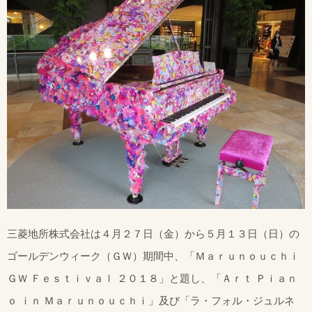
三菱地所株式会社は４月２７日（金）から５月１３日（日）の
ゴールデンウィーク（ＧＷ）期間中、「Ｍａｒｕｎｏｕｃｈｉ
ＧＷ Ｆｅｓｔｉｖａｌ ２０１８」と題し、「Ａｒｔ Ｐｉａｎ
ｏ ｉｎ Ｍａｒｕｎｏｕｃｈｉ」及び「ラ・フォル・ジュルネ