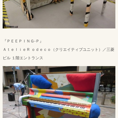
『ＰＥＥＰＩＮＧ-Ｐ』
ＡｔｅｌｉｅＲ ｏｄｅｃｏ（クリエイティブユニット）／三菱
ビル １階エントランス