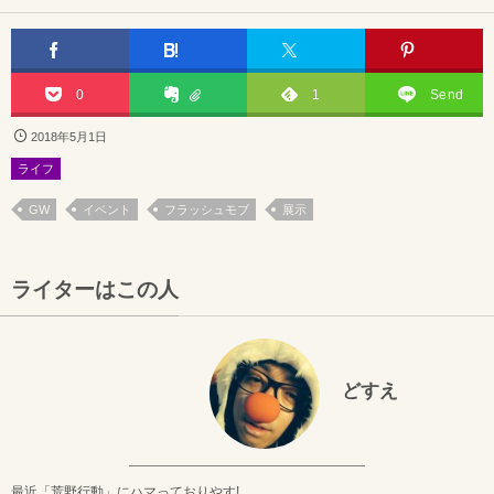
0
1
Send
2018年5月1日
ライフ
GW
イベント
フラッシュモブ
展示
ライターはこの人
どすえ
最近「荒野行動」にハマっておりやす!