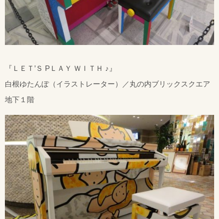
『ＬＥＴ’Ｓ PＬＡＹ ＷＩＴＨ ♪』
白根ゆたんぽ（イラストレーター）／丸の内ブリックスクエア
地下１階