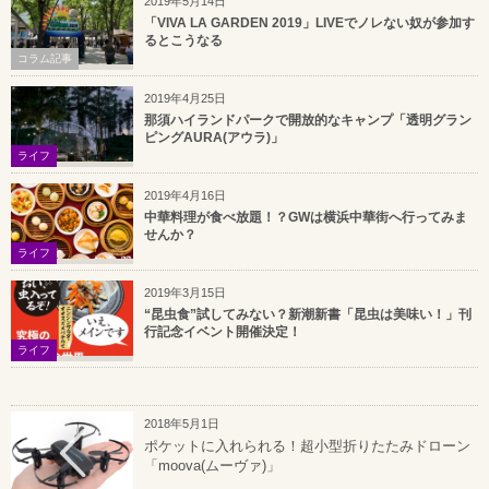
2019年5月14日
「VIVA LA GARDEN 2019」LIVEでノレない奴が参加す
るとこうなる
コラム記事
2019年4月25日
那須ハイランドパークで開放的なキャンプ「透明グラン
ピングAURA(アウラ)」
ライフ
2019年4月16日
中華料理が食べ放題！？GWは横浜中華街へ行ってみま
せんか？
ライフ
2019年3月15日
“昆虫食”試してみない？新潮新書「昆虫は美味い！」刊
行記念イベント開催決定！
ライフ
2018年5月1日
ポケットに入れられる！超小型折りたたみドローン
「moova(ムーヴァ)」