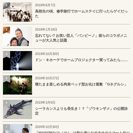
2018年8月7日
2
高校生の頃、修学旅行でホームステイに行ったらゲイだっ
た
2018年1月18日
3
忘れてない? お笑い芸人「バンビーノ」彼らのコラボメニ
ューが大人気と話題
2019年10月30日
4
ドン・キホーテでホームプロジェクター買ってみたら……
2018年10月27日
5
寝たまま楽しめる拘束ベッド型お化け屋敷 「Gネグルシ」
2019年3月9日
6
シーラカンスよりも長生き！？「ゾウキンザメ」の公開決
定
2020年10月30日
7