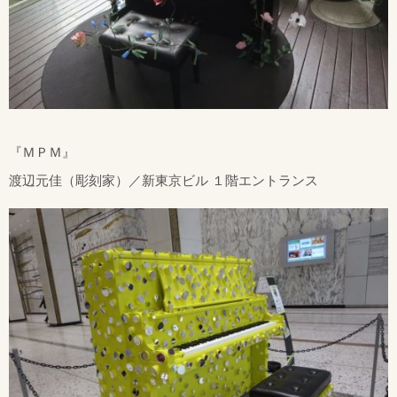
『ＭＰＭ』
渡辺元佳（彫刻家）／新東京ビル １階エントランス