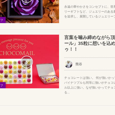
永遠の華やかさをコンセプトに、世
リーギフトなど、ジュエリーのある
を追求し、展開しているジュエリーブラン
イフ
言葉を噛み締めながら頂
ール」35粒に想いを込
ゥ！！
熊谷
チョコレートは強い。 何が強いか
パイナツプルも同等に強いがチョコ
イフ
ル以上に強い。なぜ強いかってチョ
る...