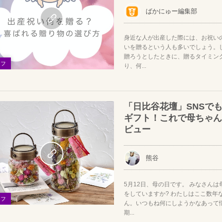
ばかにゅー編集部
身近な人が出産した際には、お祝い
いを贈るという人も多いでしょう。
贈ろうとしたときに、贈るタイミン
イフ
り、何...
「日比谷花壇」SNSで
ギフト！これで母ちゃん
ビュー
熊谷
5月12日、母の日です。 みなさん
をしていますか? わたしはここ数年
イフ
ん。いつもね何にしようかなあって
期...