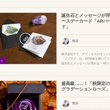
誕生石とメッセージが浮
ースデーカード「ARバ
ド」
熊谷
株式会社テイ・デイ・エスのオリジ
「リプラグ」は、AR技術を用いて
イフ
誕生石とメッセージが現れる「ARバー
超高級……！「秋限定のE
グラデーションローズ」
熊谷