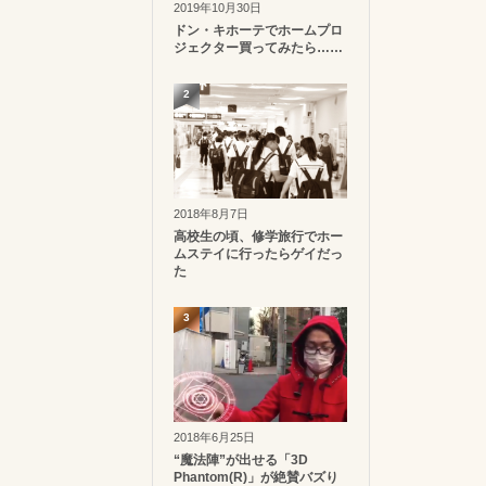
2019年10月30日
ドン・キホーテでホームプロ
ジェクター買ってみたら……
2
2018年8月7日
高校生の頃、修学旅行でホー
ムステイに行ったらゲイだっ
た
3
2018年6月25日
“魔法陣”が出せる「3D
Phantom(R)」が絶賛バズり