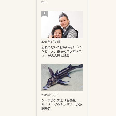
中！
4
2018年1月18日
忘れてない? お笑い芸人「バ
ンビーノ」彼らのコラボメニ
ューが大人気と話題
5
2019年3月9日
シーラカンスよりも長生
き！？「ゾウキンザメ」の公
開決定