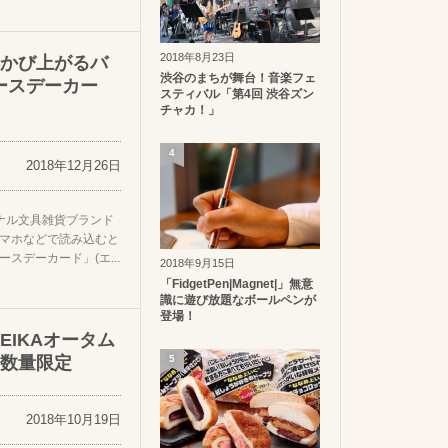
2018年8月23日
かび上がるバ
渋谷のまちが舞台！音楽フェ
ースデーカー
スティバル「第4回 渋谷ズン
チャカ！」
4
2018年12月26日
ナル文具雑貨ブランド
スマホなどで読み込むと
スデーカード」(エ...
2018年9月15日
「FidgetPen|Magnet|」無意
識に遊び放題なボールペンが
登場！
IKAオータム
数量限定
5
2018年10月19日