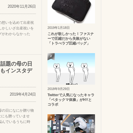
2020年11月26日
の想いを込めて出産祝
2019年1月18日
しかしいざ出産祝いを
グがわからなかった
これが欲しかった！ファスナ
ーで圧縮だから失敗がない
「トラべラブ圧縮バッグ」
2
も話題の母の日
もインスタデ
2018年9月29日
2019年4月24日
Twitterで人気になったキャラ
「ベタックマ体操」がHYと
コラボ
は母の日になにか贈り物
なにも贈っていませ
3
悩んでいるうちに時