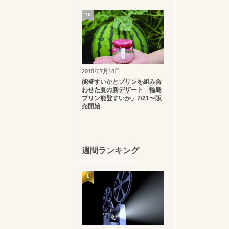
10
2018年7月18日
能登すいかとプリンを組み合
わせた夏の新デザート「輪島
プリン能登すいか」7/21〜販
売開始
週間ランキング
1