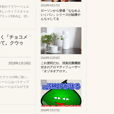
2019年4月17日
界初のフラワージュエ
ローソンから登場「ななめ上
新しいライフスタイル
いくパン」シリーズが結構や
ドEIKAは、20...
んちゃしてる
6
く「チョコメ
めて。クウゥ
2018年12月6日
2018年1月19日
これ便利だわ、消臭抗菌機能
付きのアロマディフューザー
「オゾネオアロマ」
ってグリコの時に強い。
レートにはパイナップ
7
コレートはズルができ
2018年1月27日