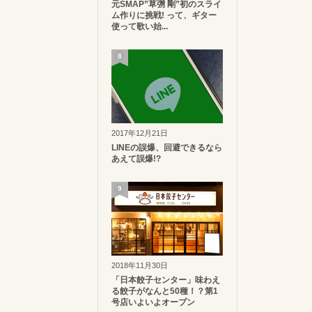
元SMAP”草彅 剛”初のスライ
ム作りに挑戦! って、ギター
使って歌い始...
8
2017年12月21日
LINEの誤爆、回避できるなら
あえて誤爆!?
9
2018年11月30日
「日本餃子センター」味わえ
る餃子がなんと50種！？第1
号店いよいよオープン