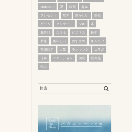
Makuake
夏
映画
趣味
プレゼント
無料
懐かしい
動画
ゲーム
アンケート
SNS
本
腕時計
スマホ
ビジネス
最新
新作
美味しい
おすすめ
キャンプ
期間限定
人気
ランキング
コラボ
仕事
ファッション
便利
新商品
悩み