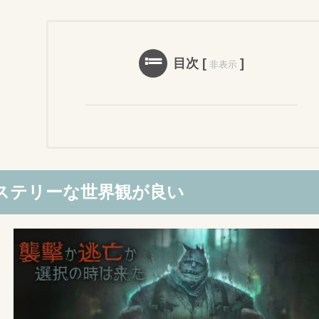
目次
[
]
非表示
ステリーな世界観が良い