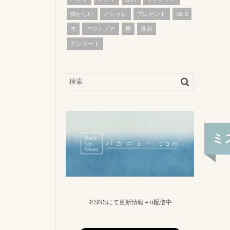
懐かしい
オシャレ
プレゼント
SNS
本
アウトドア
夏
最新
アンケート
ミ
※SNSにて更新情報＋α配信中