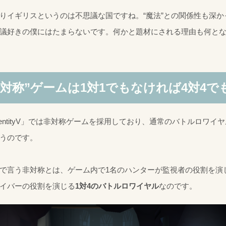
りイギリスというのは不思議な国ですね。“魔法”との関係性も深か
議好きの僕にはたまらないです。何かと題材にされる理由も何と
非対称”ゲームは1対1でもなければ4対4で
dentityV」では非対称ゲームを採用しており、通常のバトルロワイ
うのです。
で言う非対称とは、ゲーム内で1名のハンターが監視者の役割を演
イバーの役割を演じる
1対4のバトルロワイヤル
なのです。