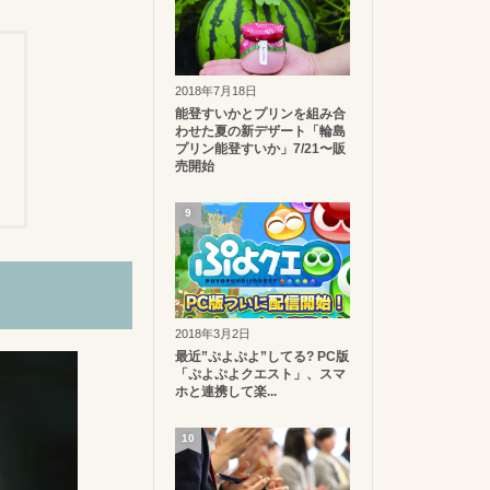
2018年7月18日
能登すいかとプリンを組み合
わせた夏の新デザート「輪島
プリン能登すいか」7/21〜販
売開始
9
2018年3月2日
最近”ぷよぷよ”してる? PC版
「ぷよぷよクエスト」、スマ
ホと連携して楽...
10