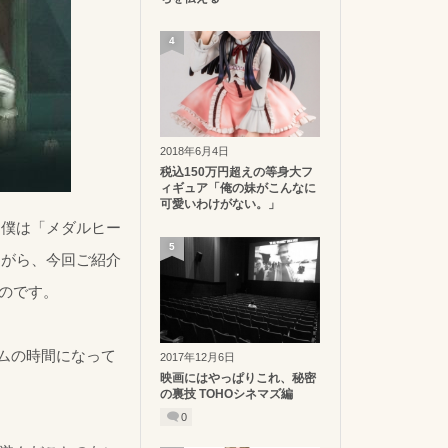
4
2018年6月4日
税込150万円超えの等身大フ
ィギュア「俺の妹がこんなに
可愛いわけがない。」
。僕は「メダルヒー
5
ながら、今回ご紹介
るのです。
ームの時間になって
2017年12月6日
映画にはやっぱりこれ、秘密
の裏技 TOHOシネマズ編
0