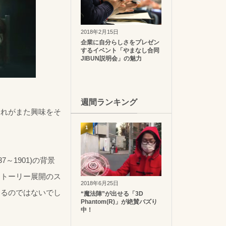
2018年2月15日
企業に自分らしさをプレゼン
するイベント「やまなし合同
JIBUN説明会」の魅力
週間ランキング
これがまた興味をそ
1
～1901)の背景
ストーリー展開のス
2018年6月25日
えるのではないでし
“魔法陣”が出せる「3D
Phantom(R)」が絶賛バズり
中！