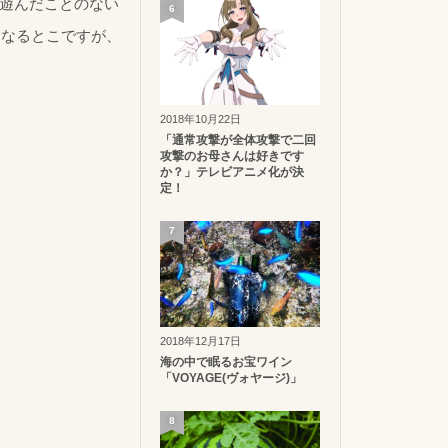
遊んだことのない
6
になるとこですが、
2018年10月22日
「通常攻撃が全体攻撃で二回
攻撃のお母さんは好きです
か？」テレビアニメ化が決
定！
7
2018年12月17日
海の中で眠るお宝ワイン
「VOYAGE(ヴォヤージ)」
8