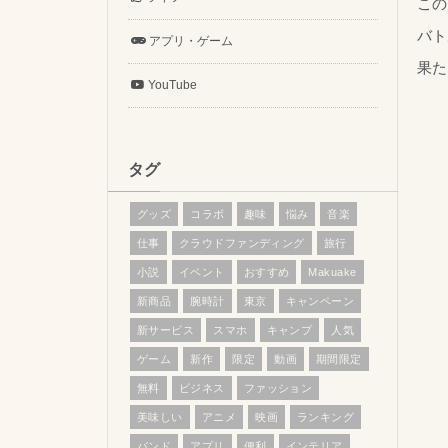
この
バト
アプリ・ゲーム
果た
YouTube
タグ
グッズ
コラボ
趣味
悩み
音楽
仕事
クラウドファンディング
旅行
小説
イベント
おすすめ
Makuake
新商品
腕時計
東京
キャンペーン
新サービス
スマホ
キャンプ
人気
ゲーム
新作
限定
動画
期間限定
無料
ビジネス
ファッション
美味しい
アニメ
映画
ランキング
バンド
アプリ
便利
インテリア