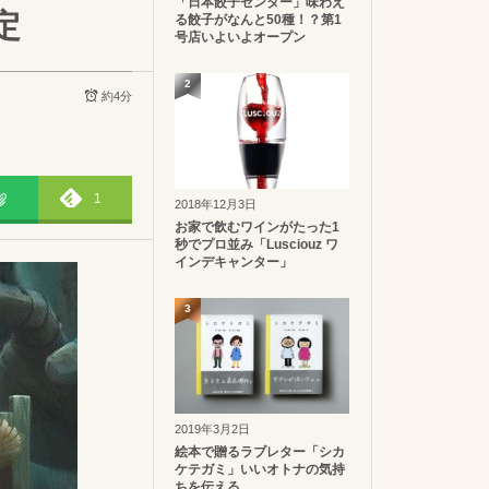
「日本餃子センター」味わえ
定
る餃子がなんと50種！？第1
号店いよいよオープン
2
約4分
1
2018年12月3日
お家で飲むワインがたった1
秒でプロ並み「Lusciouz ワ
インデキャンター」
3
2019年3月2日
絵本で贈るラブレター「シカ
ケテガミ」いいオトナの気持
ちを伝える