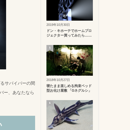
2019年10月30日
ドン・キホーテでホームプロ
ジェクター買ってみたら……
5
2018年10月27日
げるサバイバーの間
寝たまま楽しめる拘束ベッド
型お化け屋敷 「Gネグルシ」
イバー、あなたなら
6
い