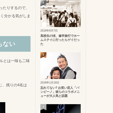
2
ったりするので、
なく分かる気がしま
2018年8月7日
高校生の頃、修学旅行でホー
ムステイに行ったらゲイだっ
もない
た
3
ヤルとは一味も二味
2018年1月18日
じ、残りの4名は
忘れてない? お笑い芸人「バ
ンビーノ」彼らのコラボメニ
ューが大人気と話題
4