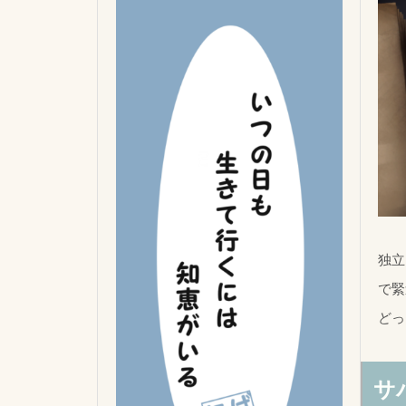
独立
で緊
どっ
サ