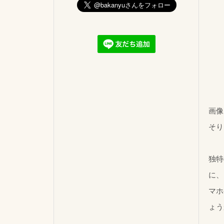
画像
そり
独特
に、
マホ
ょう