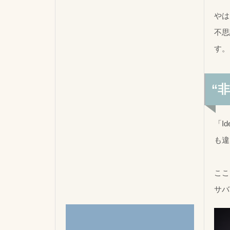
やは
不思
す。
“
「I
も違
ここ
サバ