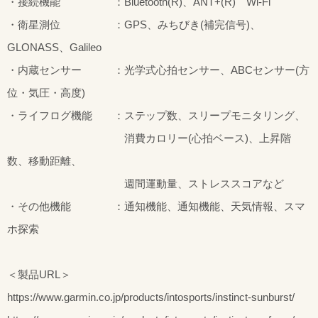
・接続機能 ：Bluetooth(R)、ANT+(R) Wi-Fi
・衛星測位 ：GPS、みちびき(補完信号)、
GLONASS、Galileo
・内蔵センサー ：光学式心拍センサー、ABCセンサー(方
位・気圧・高度)
・ライフログ機能 ：ステップ数、スリープモニタリング、
消費カロリー(心拍ベース)、上昇階
数、移動距離、
週間運動量、ストレススコアなど
・その他機能 ：通知機能、通知機能、天気情報、スマ
ホ探索
＜製品URL＞
https://www.garmin.co.jp/products/intosports/instinct-sunburst/