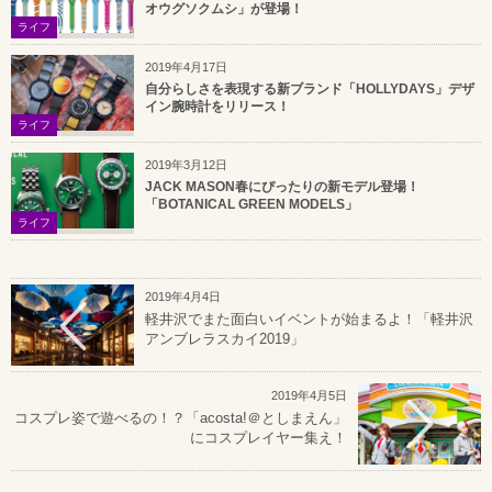
オウグソクムシ」が登場！
ライフ
2019年4月17日
自分らしさを表現する新ブランド「HOLLYDAYS」デザ
イン腕時計をリリース！
ライフ
2019年3月12日
JACK MASON春にぴったりの新モデル登場！
「BOTANICAL GREEN MODELS」
ライフ
2019年4月4日
軽井沢でまた面白いイベントが始まるよ！「軽井沢
アンブレラスカイ2019」
2019年4月5日
コスプレ姿で遊べるの！？「acosta!＠としまえん」
にコスプレイヤー集え！