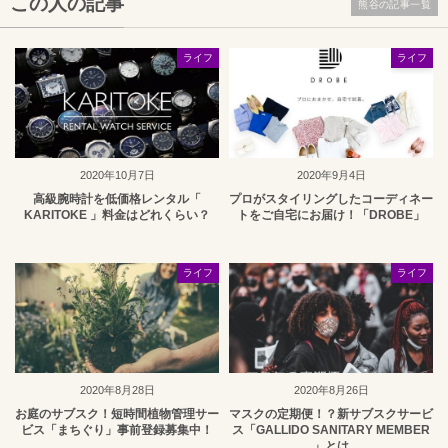
この人の記事
熊谷の記事一覧
ライフ
ライフ
2020年10月7日
2020年9月4日
高級腕時計を低価格レンタル「
プロがスタイリングしたコーディネー
KARITOKE 」料金はどれくらい？
トをご自宅にお届け！「DROBE」
ライフ
ライフ
2020年8月28日
2020年8月26日
お庭のサブスク！短時間植物管理サー
マスクの定期便！？新サブスクサービ
ビス「まちぐり」事前登録募集中！
ス「GALLIDO SANITARY MEMBER
」とは