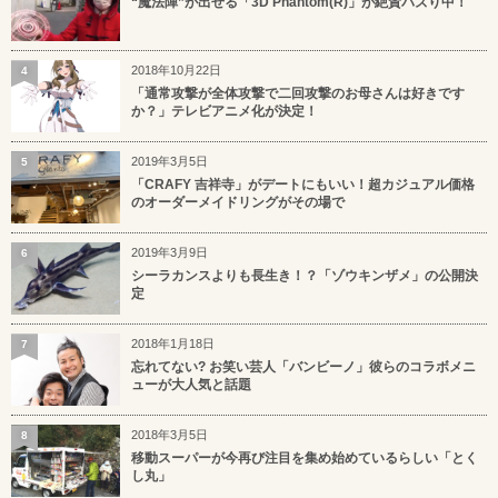
“魔法陣”が出せる「3D Phantom(R)」が絶賛バズり中！
2018年10月22日
4
「通常攻撃が全体攻撃で二回攻撃のお母さんは好きです
か？」テレビアニメ化が決定！
2019年3月5日
5
「CRAFY 吉祥寺」がデートにもいい！超カジュアル価格
のオーダーメイドリングがその場で
2019年3月9日
6
シーラカンスよりも長生き！？「ゾウキンザメ」の公開決
定
2018年1月18日
7
忘れてない? お笑い芸人「バンビーノ」彼らのコラボメニ
ューが大人気と話題
2018年3月5日
8
移動スーパーが今再び注目を集め始めているらしい「とく
し丸」