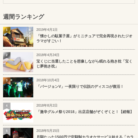
週間ランキング
2019年4月1日
1
「懐かしの駄菓子屋」がミニチュアで完全再現されたジオ
ラマがすごい！
2018年4月24日
2
宝くじに当選したことを想像しながら眠れる抱き枕「宝く
じ夢抱き枕」
2018年10月4日
3
「バージョンV」一夜限りで伝説のディスコが復活！
2018年8月2日
4
「激辛グルメ祭り2018」出店店舗がぞくぞくと！【続報】
2018年5月15日
5
月額たった1500円で定額制カラオケサービス始まる「カラ