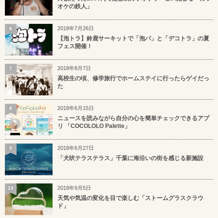
オケの鉄人」
2018年7月26日
6
【泡トラ】鈴鹿サーキットで「泡パ」と「デコトラ」の夏
フェス開催！
2018年8月7日
7
高校生の頃、修学旅行でホームステイに行ったらゲイだっ
た
2018年6月15日
8
ニュースを読みながら自分の心を簡単チェックできるアプ
リ 「COCOLOLO Palette」
2018年6月27日
9
「犬吠テラステラス」千葉に海沿いの街を感じる新施設
2018年9月5日
10
天気や気温の変化を目で楽しむ「ストームグラスクラウ
ド」