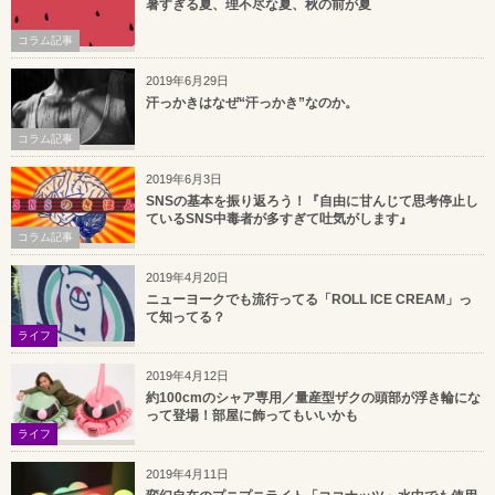
暑すぎる夏、理不尽な夏、秋の前が夏
コラム記事
2019年6月29日
汗っかきはなぜ“汗っかき”なのか。
コラム記事
2019年6月3日
SNSの基本を振り返ろう！『自由に甘んじて思考停止し
ているSNS中毒者が多すぎて吐気がします』
コラム記事
2019年4月20日
ニューヨークでも流行ってる「ROLL ICE CREAM」っ
て知ってる？
ライフ
2019年4月12日
約100cmのシャア専用／量産型ザクの頭部が浮き輪にな
って登場！部屋に飾ってもいいかも
ライフ
2019年4月11日