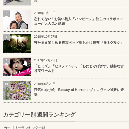
定
2018年1月18日
7
忘れてない? お笑い芸人「バンビーノ」彼らのコラボメニ
ューが大人気と話題
2018年10月27日
8
寝たまま楽しめる拘束ベッド型お化け屋敷 「Gネグルシ」
2017年12月25日
9
「ヒミズ」「ヒメノア〜ル」「わにとかげぎす」独特な古
谷実ワールド
2018年5月22日
10
狂気のぬり絵「Beauty of Horror」ヴィレヴァン通販に登
場
カテゴリー別 週間ランキング
カテゴリーランキング一覧