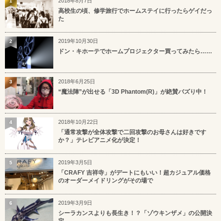
2018年8月7日
1
高校生の頃、修学旅行でホームステイに行ったらゲイだっ
た
2019年10月30日
2
ドン・キホーテでホームプロジェクター買ってみたら……
2018年6月25日
3
“魔法陣”が出せる「3D Phantom(R)」が絶賛バズり中！
2018年10月22日
4
「通常攻撃が全体攻撃で二回攻撃のお母さんは好きです
か？」テレビアニメ化が決定！
2019年3月5日
5
「CRAFY 吉祥寺」がデートにもいい！超カジュアル価格
のオーダーメイドリングがその場で
2019年3月9日
6
シーラカンスよりも長生き！？「ゾウキンザメ」の公開決