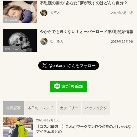
不思議の国の“あなた”夢が映すのはどんな自分？
どすえ
2018年6月13日
コラム記事
今からでも遅くない！オーバーロード第2期開始情報
むーさん
2017年12月9日
映画・アニメ
最新記事
本日のトレンド
カテゴリー
ハッシュタグ
2020年12月16日
【コスパ最強！】これがワークマン!?今必見のおしゃれな
アイテムまとめ