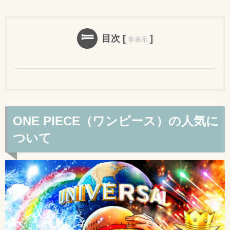
目次
[
]
非表示
ONE PIECE（ワンピース）の人気に
ついて