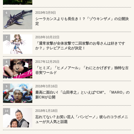
2019年3月9日
6
シーラカンスよりも長生き！？「ゾウキンザメ」の公開決
定
2018年10月22日
7
「通常攻撃が全体攻撃で二回攻撃のお母さんは好きです
か？」テレビアニメ化が決定！
2017年12月25日
8
「ヒミズ」「ヒメノア〜ル」「わにとかげぎす」独特な古
谷実ワールド
2018年3月16日
9
最高に面白い! 「山田孝之」といえば“CM”。「MARO」の
新CMが公開
2018年1月18日
10
忘れてない? お笑い芸人「バンビーノ」彼らのコラボメニ
ューが大人気と話題