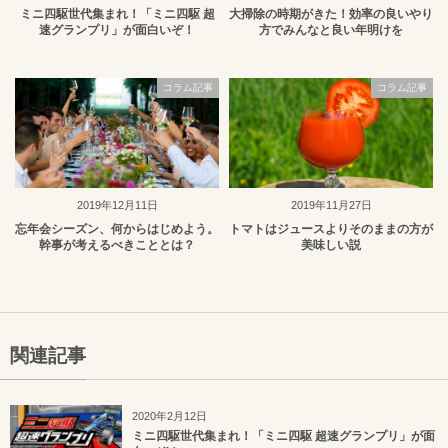
ミニ四駆世代集まれ！「ミニ四駆 超
大掃除の時期がきた！効率の良いやり
速グランプリ」が面白いぞ！
方でみんなと良い年明けを
コラム記事
コラム記事
2019年12月11日
2019年11月27日
忘年会シーズン、何からはじめよう。
トマトはジュースよりそのままの方が
幹事が考えるべきこととは？
美味しい説
関連記事
2020年2月12日
ミニ四駆世代集まれ！「ミニ四駆 超速グランプリ」が面