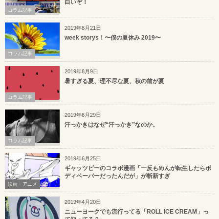
白いぞ！
コラム記事
2019年8月21日
week storys！〜僕の夏休み 2019〜
コラム記事
2019年8月9日
暑すぎる夏、理不尽な夏、秋の前が夏
コラム記事
2019年6月29日
汗っかきはなぜ“汗っかき”なのか。
コラム記事
2019年6月25日
ギャッツビーのコラボ漫画「一反もめんが転生したらボ
ディペーパーだったんだが」が斬新すぎ
映画・アニメ
2019年4月20日
ニューヨークでも流行ってる「ROLL ICE CREAM」っ