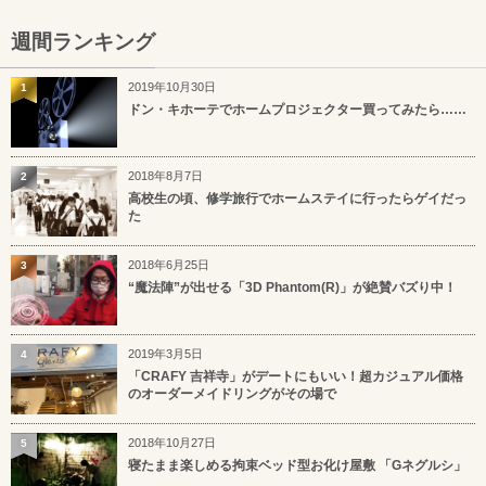
週間ランキング
2019年10月30日
1
ドン・キホーテでホームプロジェクター買ってみたら……
2018年8月7日
2
高校生の頃、修学旅行でホームステイに行ったらゲイだっ
た
2018年6月25日
3
“魔法陣”が出せる「3D Phantom(R)」が絶賛バズり中！
2019年3月5日
4
「CRAFY 吉祥寺」がデートにもいい！超カジュアル価格
のオーダーメイドリングがその場で
2018年10月27日
5
寝たまま楽しめる拘束ベッド型お化け屋敷 「Gネグルシ」