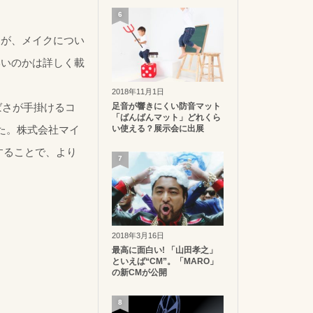
6
すが、メイクについ
いいのかは詳しく載
2018年11月1日
足音が響きにくい防音マット
ばさが手掛けるコ
「ばんばんマット」どれくら
い使える？展示会に出展
した。株式会社マイ
することで、より
7
2018年3月16日
最高に面白い! 「山田孝之」
といえば“CM”。「MARO」
の新CMが公開
8