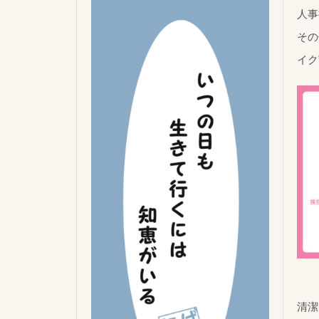
人事
その
イク
清潔