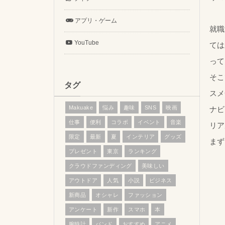
アプリ・ゲーム
就職
YouTube
ては
って
そこ
タグ
スメ
Makuake
悩み
趣味
SNS
映画
ナビ
仕事
便利
コラボ
イベント
音楽
リア
限定
最新
夏
インテリア
グッズ
まず
プレゼント
東京
ランキング
クラウドファンディング
美味しい
アウトドア
人気
小説
ビジネス
新商品
オシャレ
ファッション
アンケート
新作
スマホ
本
腕時計
バンド
おすすめ
アニメ