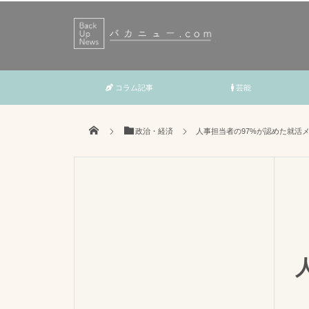
コラム記事
芸能
政治・経済
人事担当者の97%が認めた就活