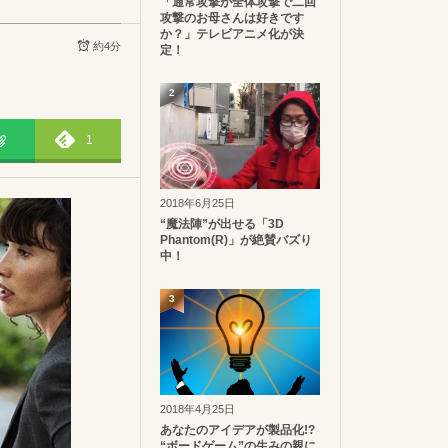
「通常攻撃が全体攻撃で二回
攻撃のお母さんは好きです
か？」テレビアニメ化が決
約4分
定！
2
1
2018年6月25日
“魔法陣”が出せる「3D
Phantom(R)」が絶賛バズり
中！
3
2018年4月25日
あなたのアイデアが製品化!?
“ボードゲーム”の生みの親に