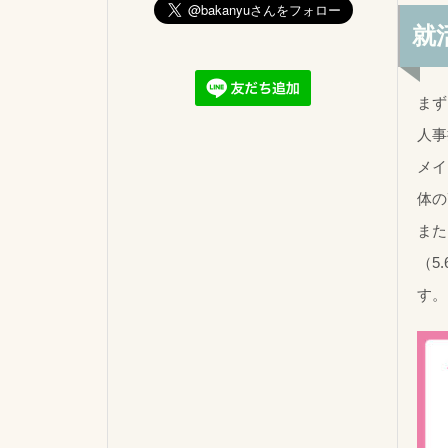
就
まず
人事
メイ
体の
また
（5
す。