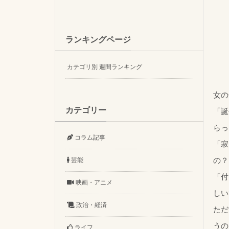
ランキングページ
カテゴリ別 週間ランキング
女の
カテゴリー
「誕
らっ
コラム記事
「寂
の？
芸能
「付
映画・アニメ
しい
政治・経済
ただ
うの
ライフ