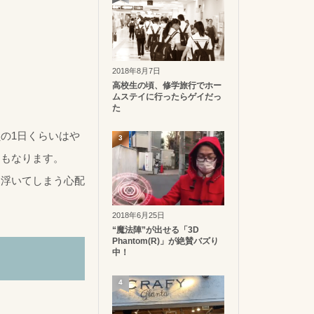
2018年8月7日
高校生の頃、修学旅行でホー
ムステイに行ったらゲイだっ
た
の1日くらいはや
3
にもなります。
に浮いてしまう心配
2018年6月25日
“魔法陣”が出せる「3D
Phantom(R)」が絶賛バズり
中！
4