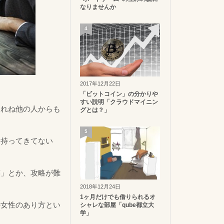
なりませんか
4
2017年12月22日
「ビットコイン」の分かりや
すい説明「クラウドマイニン
これね他の人からも
グとは？」
5
も持ってきてない
笑」とか、攻略が難
2018年12月24日
1ヶ月だけでも借りられるオ
の女性のあり方とい
シャレな部屋「qube都立大
学」