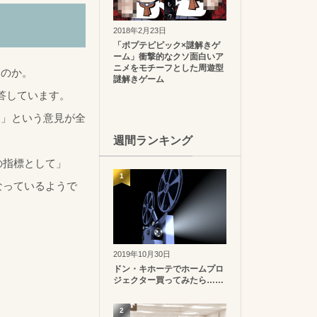
2018年2月23日
「ポプテピピック×謎解きゲ
ーム」衝撃的なクソ面白いア
ニメをモチーフとした周遊型
なのか。
謎解きゲーム
答しています。
ら」という意見が全
週間ランキング
の指標として」
1
なっているようで
2019年10月30日
ドン・キホーテでホームプロ
ジェクター買ってみたら……
2