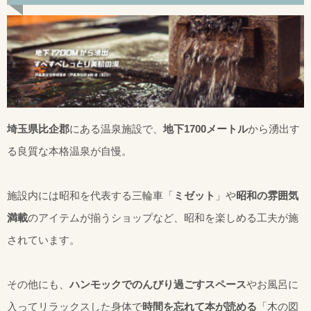
埼玉県比企郡
にある温泉施設で、
地下1700メートル
から湧出す
る良質な本格温泉が自慢。
施設内には昭和を代表する三輪車「
ミゼット
」や
昭和の雰囲気
満載
のアイテムが揃うショップなど、昭和を楽しめる工夫が施
されています。
その他にも、
ハンモックでのんびり過ごすスペース
やお風呂に
入ってリラックスした身体で
時間を忘れて本が読める
「木の図