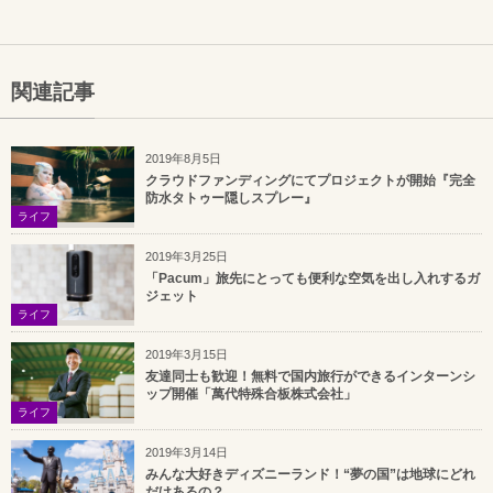
関連記事
2019年8月5日
クラウドファンディングにてプロジェクトが開始『完全
防水タトゥー隠しスプレー』
ライフ
2019年3月25日
「Pacum」旅先にとっても便利な空気を出し入れするガ
ジェット
ライフ
2019年3月15日
友達同士も歓迎！無料で国内旅行ができるインターンシ
ップ開催「萬代特殊合板株式会社」
ライフ
2019年3月14日
みんな大好きディズニーランド！“夢の国”は地球にどれ
だけあるの？