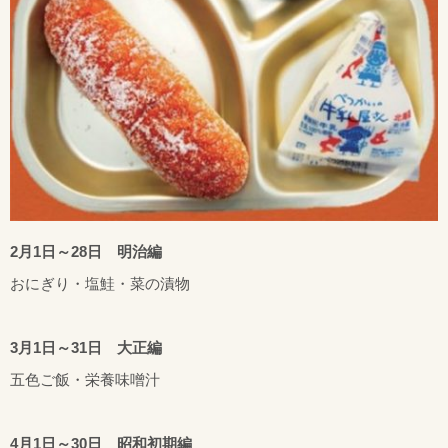
2月1日～28日 明治編
おにぎり・塩鮭・菜の漬物
3月1日～31日 大正編
五色ご飯・栄養味噌汁
4月1日～30日 昭和初期編