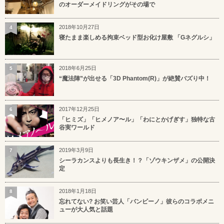
のオーダーメイドリングがその場で
2018年10月27日
4
寝たまま楽しめる拘束ベッド型お化け屋敷 「Gネグルシ」
2018年6月25日
5
“魔法陣”が出せる「3D Phantom(R)」が絶賛バズり中！
2017年12月25日
6
「ヒミズ」「ヒメノア〜ル」「わにとかげぎす」独特な古
谷実ワールド
2019年3月9日
7
シーラカンスよりも長生き！？「ゾウキンザメ」の公開決
定
2018年1月18日
8
忘れてない? お笑い芸人「バンビーノ」彼らのコラボメニ
ューが大人気と話題