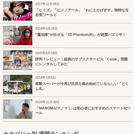
2017年12月25日
6
「ヒミズ」「ヒメノア〜ル」「わにとかげぎす」独特な古
谷実ワールド
2018年6月25日
7
“魔法陣”が出せる「3D Phantom(R)」が絶賛バズり中！
2020年8月18日
8
評判！レビュー！絵画のサブスクサービス「Casie」実際
にレンタルしてみた
2018年3月5日
9
移動スーパーが今再び注目を集め始めているらしい「とく
し丸」
2020年10月30日
10
「MANOMA(マノマ )」は初心者におすすめのスマート化ツ
ール