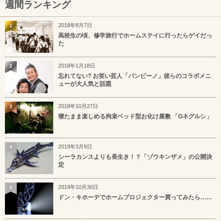
週間ランキング
2018年8月7日
1
高校生の頃、修学旅行でホームステイに行ったらゲイだっ
た
2018年1月18日
2
忘れてない? お笑い芸人「バンビーノ」彼らのコラボメニ
ューが大人気と話題
2018年10月27日
3
寝たまま楽しめる拘束ベッド型お化け屋敷 「Gネグルシ」
2019年3月9日
4
シーラカンスよりも長生き！？「ゾウキンザメ」の公開決
定
2019年10月30日
5
ドン・キホーテでホームプロジェクター買ってみたら……