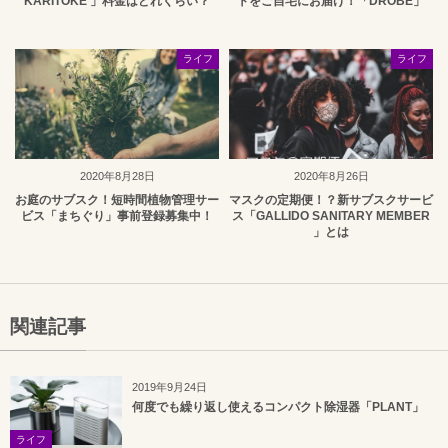
KARITOKE 」料金はどれくらい？
トをご自宅にお届け！「DROBE」
ライフ
ライフ
2020年8月28日
2020年8月26日
お庭のサブスク！短時間植物管理サー
マスクの定期便！？新サブスクサービ
ビス「まちぐり」事前登録募集中！
ス「GALLIDO SANITARY MEMBER
」とは
関連記事
2019年9月24日
何度でも繰り返し使えるコンパクト除湿器「PLANT」
ライフ