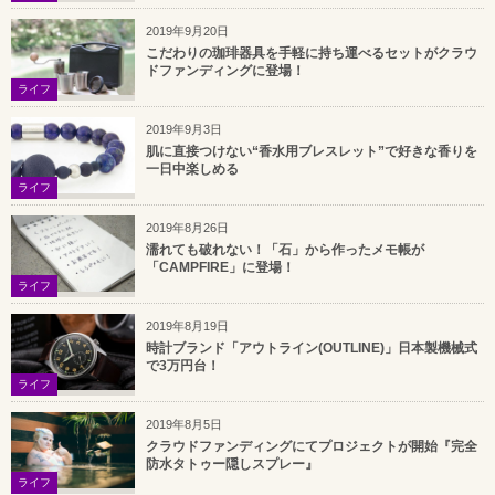
2019年9月20日
こだわりの珈琲器具を手軽に持ち運べるセットがクラウ
ドファンディングに登場！
ライフ
2019年9月3日
肌に直接つけない“香水用ブレスレット”で好きな香りを
一日中楽しめる
ライフ
2019年8月26日
濡れても破れない！「石」から作ったメモ帳が
「CAMPFIRE」に登場！
ライフ
2019年8月19日
時計ブランド「アウトライン(OUTLINE)」日本製機械式
で3万円台！
ライフ
2019年8月5日
クラウドファンディングにてプロジェクトが開始『完全
防水タトゥー隠しスプレー』
ライフ