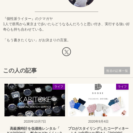
『個性派ライター』のクマガヤ
1人で群馬から東京まで歩いたらどうなるんだろうと思い付き、実行する強い好
奇心も持ち合わせている。
「もう書きたくない」がお決まりの言葉。
この人の記事
熊谷の記事一覧
ライフ
ライフ
2020年10月7日
2020年9月4日
高級腕時計を低価格レンタル「
プロがスタイリングしたコーディネー