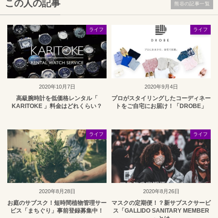
この人の記事
熊谷の記事一覧
ライフ
ライフ
2020年10月7日
2020年9月4日
高級腕時計を低価格レンタル「
プロがスタイリングしたコーディネー
KARITOKE 」料金はどれくらい？
トをご自宅にお届け！「DROBE」
ライフ
ライフ
2020年8月28日
2020年8月26日
お庭のサブスク！短時間植物管理サー
マスクの定期便！？新サブスクサービ
ビス「まちぐり」事前登録募集中！
ス「GALLIDO SANITARY MEMBER