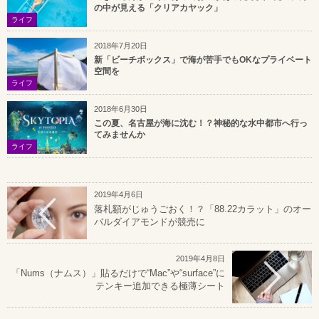
の中が見える「クリアカヤック」
ライフ
2018年7月20日
新「ビーチボックス」で海が苦手でもOKなプライベート
空間を
ライフ
2018年6月30日
この夏、名古屋が海に沈む！？神秘的な水中都市へ行っ
てみませんか
ライフ
2019年4月6日
落札額がじゅうごおく！？「88.22カラット」のオー
バルダイアモンドが競売に
2019年4月8日
「Nums（ナムス）」貼るだけで“Mac”や“surface”に
テンキー追加できる極薄シート