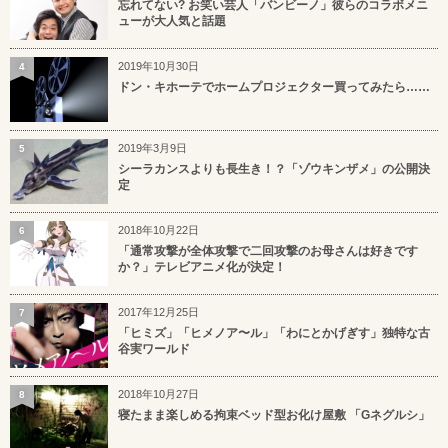
忘れてない? お笑い芸人「バンビーノ」彼らのコラボメニ
ューが大人気と話題
2019年10月30日
4
ドン・キホーテでホームプロジェクター買ってみたら……
2019年3月9日
5
シーラカンスよりも長生き！？「ゾウキンザメ」の公開決
定
2018年10月22日
6
「通常攻撃が全体攻撃で二回攻撃のお母さんは好きです
か？」テレビアニメ化が決定！
2017年12月25日
7
「ヒミズ」「ヒメノア〜ル」「わにとかげぎす」独特な古
谷実ワールド
2018年10月27日
8
寝たまま楽しめる拘束ベッド型お化け屋敷 「Gネグルシ」