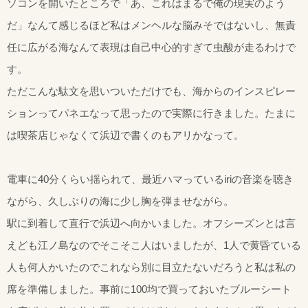
ソコンを開いたところで「あ、これはまるで俺の現実のよう
だ」なんて感じるほど私はメンヘルな脳みそではないし、無責
任に広がる海なんて表現は自己中心的すぎて虫酸が走るわけで
す。
ただこんな駄文を思いついただけでも、海からのインスピレー
ションってパネエなって思ったので実際に行きました。たまに
は喫茶店じゃなくて浜辺で書くのもアリかなって。
電車に40分くらい揺られて、最近ハマっているiriの音楽を聴き
ながら、久しぶりの海に少し胸を弾ませながら。
駅に到着して直行で浜辺へ向かいました。オフシーズンとは言
えども江ノ島なのでそこそこ人はいましたが、1人で黄昏ている
人も何人かいたのでこれなら別に目立たないだろうと私は私の
席を準備しました。事前に100均で買っておいたブルーシート