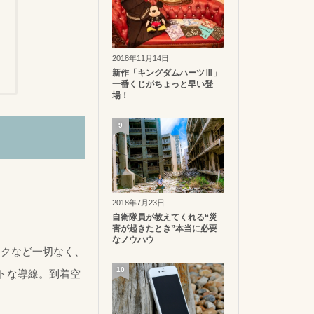
2018年11月14日
新作「キングダムハーツⅢ」
一番くじがちょっと早い登
場！
9
2018年7月23日
自衛隊員が教えてくれる“災
害が起きたとき”本当に必要
なノウハウ
ックなど一切なく、
10
トな導線。到着空