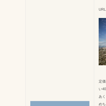
※
URL：
定価
い4
あく
めち