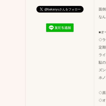
面倒
なん
■オ
◇ラ
定期
ライ
駄の
ズン
ホノ
◇原
◇オ