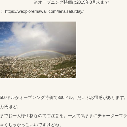
オープニング特価は2019年3月末まで
 https://wexplorerhawaii.com/lanaisaturday/
500ドルがオープンング特価で390ドル。だいぶお得感があります
0万円ほど。
までお一人様価格なのでご注意を。一人で気ままにチャーターフ
ゃくちゃかっこいいですけどね。