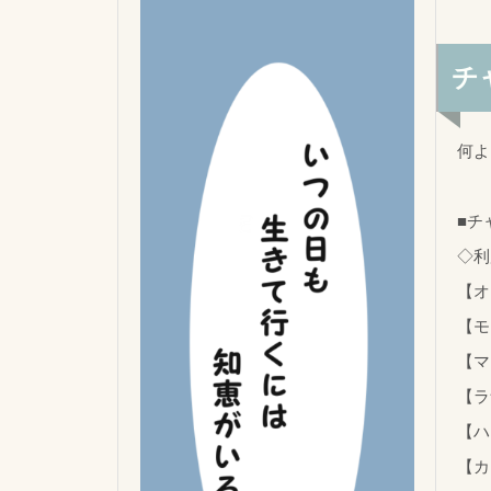
チ
何よ
■チ
◇利
【オ
【モ
【マ
【ラ
【ハ
【カ