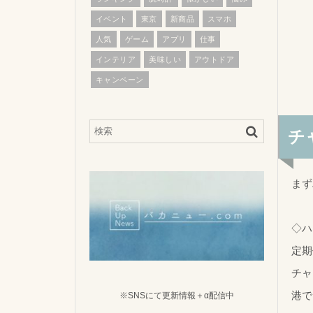
イベント
東京
新商品
スマホ
人気
ゲーム
アプリ
仕事
インテリア
美味しい
アウトドア
キャンペーン
チ
まず
◇ハ
定期
チャ
港で
※SNSにて更新情報＋α配信中