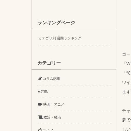
ランキングページ
カテゴリ別 週間ランキング
コー
カテゴリー
「W
「“
コラム記事
ワイ
ます
芸能
映画・アニメ
チャ
政治・経済
夢で
しい
ライフ