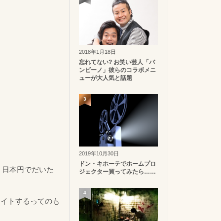
2018年1月18日
忘れてない? お笑い芸人「バ
ンビーノ」彼らのコラボメニ
ューが大人気と話題
3
2019年10月30日
ドン・キホーテでホームプロ
。日本円でだいた
ジェクター買ってみたら……
4
ライトするってのも