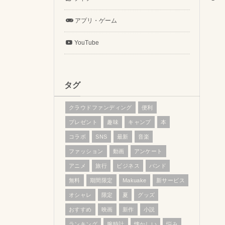
アプリ・ゲーム
YouTube
タグ
クラウドファンディング
便利
プレゼント
趣味
キャンプ
本
コラボ
SNS
最新
音楽
ファッション
動画
アンケート
アニメ
旅行
ビジネス
バンド
無料
期間限定
Makuake
新サービス
オシャレ
限定
夏
グッズ
おすすめ
映画
新作
小説
ランキング
腕時計
懐かしい
悩み