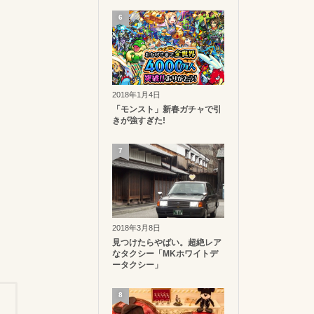
6
2018年1月4日
「モンスト」新春ガチャで引
きが強すぎた!
7
2018年3月8日
見つけたらやばい。超絶レア
なタクシー「MKホワイトデ
ータクシー」
8