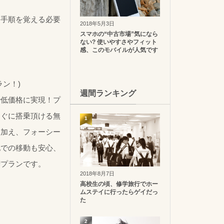
、手順を覚える必要
2018年5月3日
スマホの“中古市場”気になら
ない? 使いやすさやフィット
感、このモバイルが人気です
ン！)
週間ランキング
で低価格に実現！プ
すぐに搭乗頂ける無
1
に加え、フォーシー
地での移動も安心、
喫プランです。
2018年8月7日
高校生の頃、修学旅行でホー
ムステイに行ったらゲイだっ
た
2