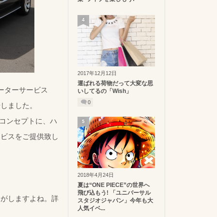
4
2017年12月12日
運ばれる荷物だって大変な思
ーターサービス
いしてるの「Wish」
0
始しました。
事業コンセプトに、ハ
5
ービスをご提供致し
2018年4月24日
夏は“ONE PIECE”の世界へ
飛び込もう! 「ユニバーサル
じがしますよね。詳
スタジオジャパン」今年も大
人気イベ...