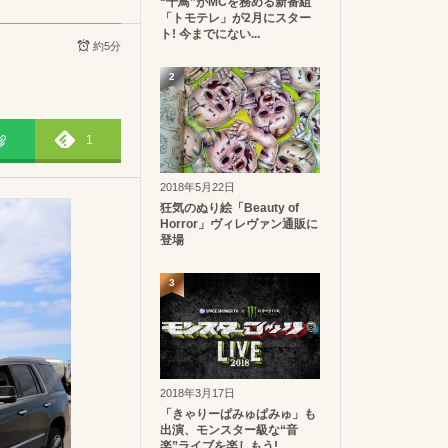
“千鳥”がMCを務める新番組
「トモテレ」が2月にスター
ト! 今までにない...
約5分
2
1
2018年5月22日
狂気のぬり絵「Beauty of
Horror」ヴィレヴァン通販に
登場
3
2018年3月17日
「きゃりーぱみゅぱみゅ」も
出演、モンスター級な“音
楽”ライブを楽しもう!