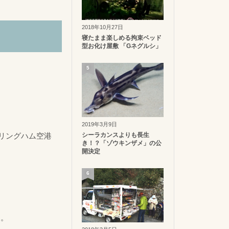
2018年10月27日
寝たまま楽しめる拘束ベッド
型お化け屋敷 「Gネグルシ」
5
2019年3月9日
リングハム空港
シーラカンスよりも長生
き！？「ゾウキンザメ」の公
開決定
6
す。